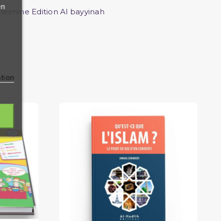
en
heimine Edition Al bayyinah
ation