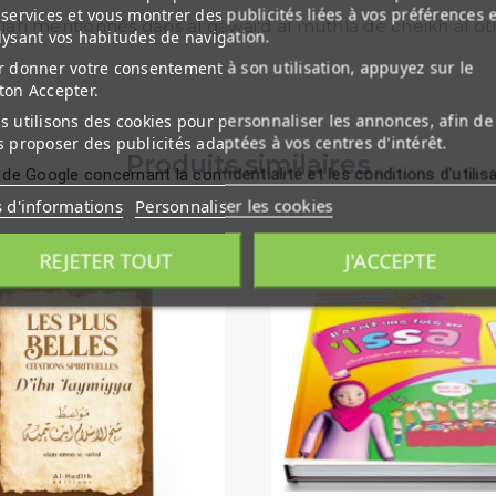
services et vous montrer des publicités liées à vos préférences 
ah mentionnés dans al qawai'd al muthla de cheikh al ot
lysant vos habitudes de navigation.
 donner votre consentement à son utilisation, appuyez sur le
ton Accepter.
 utilisons des cookies pour personnaliser les annonces, afin de
 proposer des publicités adaptées à vos centres d'intérêt.
Produits similaires
 de Google concernant la confidentialité et les conditions d'utilis
s d'informations
Personnaliser les cookies
REJETER TOUT
J'ACCEPTE