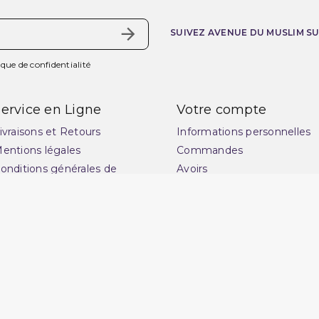
SUIVEZ AVENUE DU MUSLIM S
ique de confidentialité
ervice en Ligne
Votre compte
ivraisons et Retours
Informations personnelles
entions légales
Commandes
onditions générales de
Avoirs
ente
Adresses
uide des tailles : choisissez
Vos bons de réduction
a coupe idéale pour
Mes alertes
ublimer votre style
lan du site
ontactez-nous
uestions fréquentes : FAQ
uvrir une réclamation
otre magasin