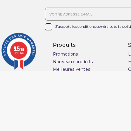

J'accepte les conditions générales et la
polit
Produits
S
9.5
/10
3280 avis
Promotions
L
Nouveaux produits
M
Meilleures ventes
C
v
Ensemble Qaba'il
G
Pantacourt Qaba'il
l
Qaba'il : vêtements
s
musulman
P
Qamis Qaba'il Homme
C
Sarouel de Bain Qaba'il
Q
Sarouel Qaba'il pour homme
O
Sweat Qaba'il
N