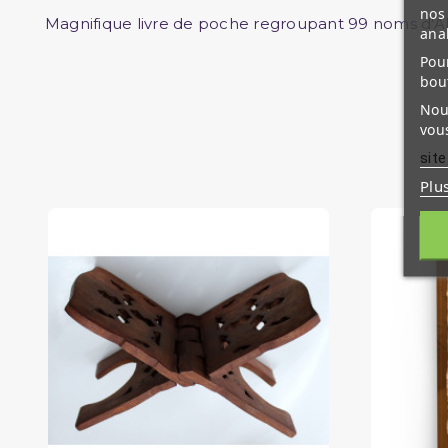
nos 
Magnifique livre de poche regroupant 99 noms d'All
ana
Pour
bou
Nous
vous
site
Plu