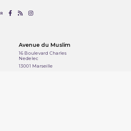
UR
Avenue du Muslim
16 Boulevard Charles
Nedelec
13001 Marseille
France
06 13 36 50 45