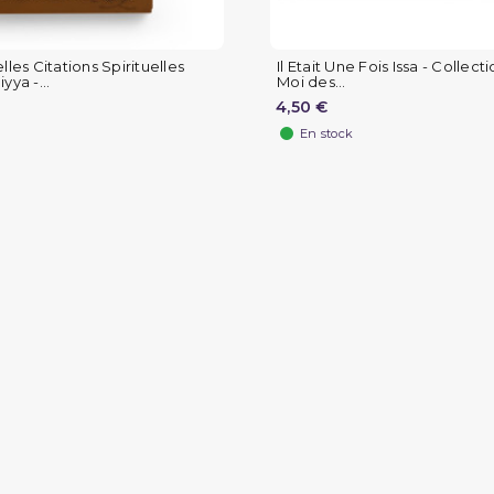
lles Citations Spirituelles
Il Etait Une Fois Issa - Collect
yya -...
Moi des...
4,50 €
En stock