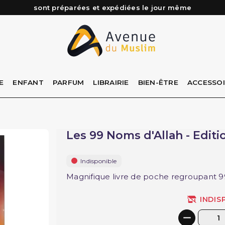
Besoin d'aide ? Retrouvez notre FAQ
Livraison offerte à partir de 89€ d'achat*
Les Commandes passées avant 15h (lun au Vend)
sont préparées et expédiées le jour même
E
ENFANT
PARFUM
LIBRAIRIE
BIEN-ÊTRE
ACCESSO
Les 99 Noms d'Allah - Edit
Indisponible
Magnifique livre de poche regroupant 9
INDIS