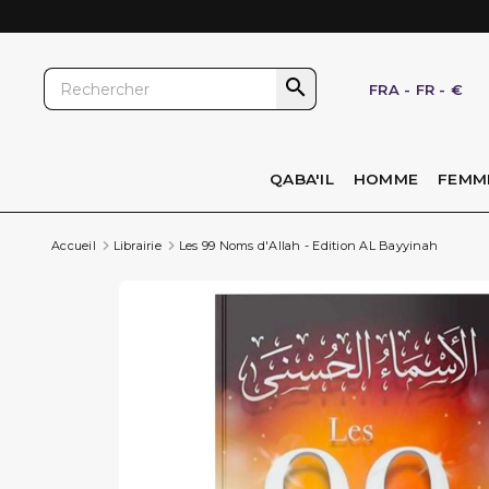

FRA
-
FR
-
€
QABA'IL
HOMME
FEMM
Accueil
Librairie
Les 99 Noms d'Allah - Edition AL Bayyinah