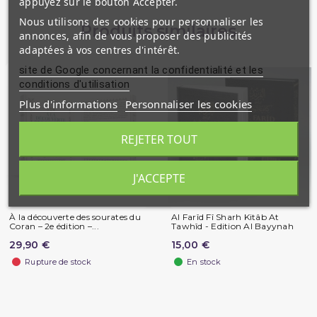
appuyez sur le bouton Accepter.
Nous utilisons des cookies pour personnaliser les
Produits similaires
annonces, afin de vous proposer des publicités
adaptées à vos centres d'intérêt.
site de Google concernant la confidentialité et les
conditions d'utilisation
Plus d'informations
Personnaliser les cookies
REJETER TOUT
J'ACCEPTE
À la découverte des sourates du
Al Farîd Fî Sharh Kitâb At
Coran – 2e édition –...
Tawhîd - Edition Al Bayynah
29,90 €
15,00 €
Rupture de stock
En stock