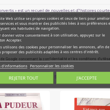
onvertis » est un recueil de nouvelles et d?histoires cour
es et enfants, tous les convertis possèdent cette chose 
ite Web utilise ses propres cookies et ceux de tiers pour amélior
ncontrent les mêmes problèmes.
services et vous montrer des publicités liées à vos préférences 
mêmes solutions?
lysant vos habitudes de navigation.
artage d?expériences.
 donner votre consentement à son utilisation, appuyez sur le
ton Accepter.
 utilisons des cookies pour personnaliser les annonces, afin de
 proposer des publicités adaptées à vos centres d'intérêt.
 de Google concernant la confidentialité et les conditions d'utilis
s d'informations
Personnaliser les cookies
Produits similaires
REJETER TOUT
J'ACCEPTE