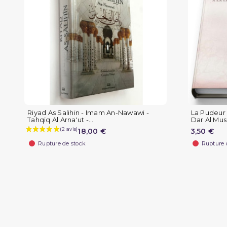
Riyad As Salihin - Imam An-Nawawi -
La Pudeur -
Tahqiq Al Arna'ut -...
Dar Al Mus
18,00 €
3,50 €
Rupture de stock
Rupture 