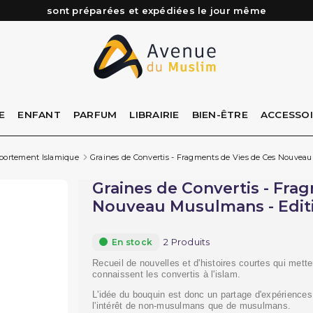
Besoin d'aide ? Retrouvez notre FAQ
Livraison offerte à partir de 89€ d'achat*
Les Commandes passées avant 15h (lun au Vend)
E
ENFANT
PARFUM
LIBRAIRIE
BIEN-ÊTRE
ACCESSO
mportement Islamique
Graines de Convertis - Fragments de Vies de Ces Nouveau
Graines de Convertis - Fra
Nouveau Musulmans - Editi
2 Produits
En stock
Recueil de nouvelles et d'histoires courtes qui mett
connaissent les convertis à l'islam.
L'idée du bouquin est donc un partage d'expériences
l'intérêt de non-musulmans que de musulmans.