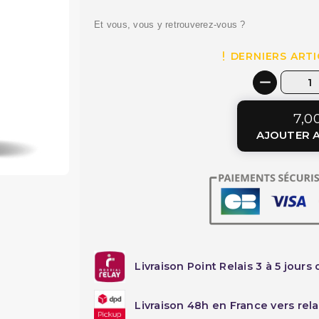
Et vous, vous y retrouverez-vous ?
DERNIERS ARTI
7,0
AJOUTER A
Livraison Point Relais 3 à 5 jours 
Livraison 48h en France vers rela