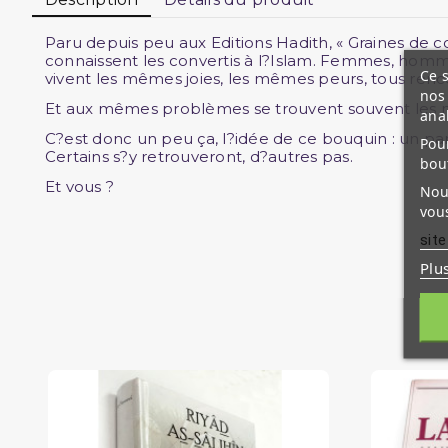
Paru depuis peu aux Editions Hadith, « Graines de c
connaissent les convertis à l?Islam. Femmes, homm
Ce s
vivent les mêmes joies, les mêmes peurs, tous re
nos 
Et aux mêmes problèmes se trouvent souvent les 
ana
C?est donc un peu ça, l?idée de ce bouquin : un p
Pour
Certains s?y retrouveront, d?autres pas.
bou
Et vous ?
Nous
vous
site
Plu