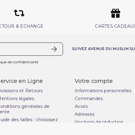
ETOUR & ECHANGE
CARTES CADEAU
SUIVEZ AVENUE DU MUSLIM S
ique de confidentialité
ervice en Ligne
Votre compte
ivraisons et Retours
Informations personnelles
entions légales
Commandes
onditions générales de
Avoirs
ente
Adresses
uide des tailles : choisissez
Vos bons de réduction
a coupe idéale pour
Mes alertes
ublimer votre style