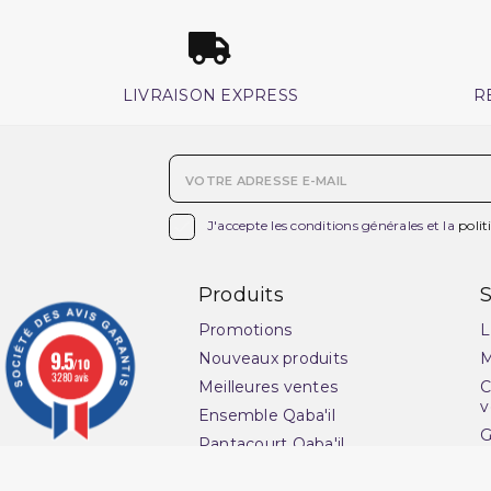
LIVRAISON EXPRESS
R

J'accepte les conditions générales et la
polit
Produits
S
Promotions
L
9.5
Nouveaux produits
M
/10
3280 avis
Meilleures ventes
C
v
Ensemble Qaba'il
G
Pantacourt Qaba'il
l
Qaba'il : vêtements
s