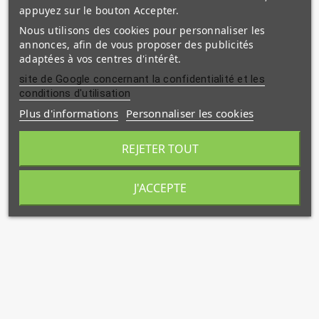
appuyez sur le bouton Accepter.
Nous utilisons des cookies pour personnaliser les
annonces, afin de vous proposer des publicités
adaptées à vos centres d'intérêt.
site de Google concernant la confidentialité et les
conditions d'utilisation
Plus d'informations
Personnaliser les cookies
REJETER TOUT
J'ACCEPTE
`Abd AI-Razzâq Ibn 'Abd-Al-Muhsin Al-Badr
Année : 2021
EAN-13 : 9791091925815
Couverture : Souple
Auteur : Abd Ar-Razzâq Abd Al-Muhsin Al-Badr
Nb. Pages : 152 pages
Langue : française