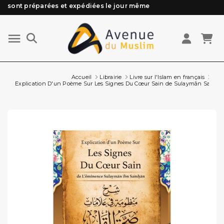
Besoin d'aide ? Retrouvez notre FAQ
Livraison offerte à partir de 89€ d'achat*
Les Commandes passées avant 15h (lun au Vend)
Accueil
Librairie
Livre sur l'Islam en français
Livr
Explication D'un Poème Sur Les Signes Du Cœur Sain de Sulaymãn Samhãn