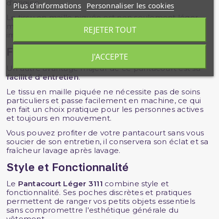
d'origine.
Plus d'informations
Personnaliser les cookies
Le tissu en maille piquée est non seulement léger
mais également résistant, assurant une tenue
REJETER TOUT
impeccable au fil des lavages et des usages.
Facilité d'Entretien
J'ACCEPTE
Un autre avantage majeur de ce pantacourt est sa
facilité d'entretien
.
Le tissu en maille piquée ne nécessite pas de soins
particuliers et passe facilement en machine, ce qui
en fait un choix pratique pour les personnes actives
et toujours en mouvement.
Vous pouvez profiter de votre pantacourt sans vous
soucier de son entretien, il conservera son éclat et sa
fraîcheur lavage après lavage.
Style et Fonctionnalité
Le
Pantacourt Léger 3111
combine style et
fonctionnalité. Ses poches discrètes et pratiques
permettent de ranger vos petits objets essentiels
sans compromettre l'esthétique générale du
vêtement.