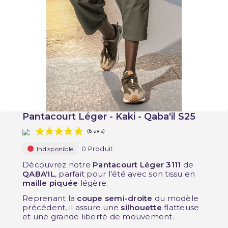
Pantacourt Léger - Kaki - Qaba'il S25
0 Produit
Indisponible
Découvrez notre
Pantacourt Léger 3111
de
QABA'IL
, parfait pour l'été avec son tissu en
maille piquée
légère.
(6 avis)
Reprenant la
coupe semi-droite
du modèle
précédent, il assure une
silhouette
flatteuse
et une grande liberté de mouvement.