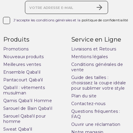

J'accepte les conditions générales et la
politique de confidentialité
Produits
Service en Ligne
Promotions
Livraisons et Retours
Nouveaux produits
Mentions légales
Meilleures ventes
Conditions générales de
vente
Ensemble Qaba'il
Guide des tailles :
Pantacourt Qaba'il
choisissez la coupe idéale
Qaba'il : vêtements
pour sublimer votre style
musulman
Plan du site
Qamis Qaba'il Homme
Contactez-nous
Sarouel de Bain Qaba'il
Questions fréquentes :
Sarouel Qaba'il pour
FAQ
homme
Ouvrir une réclamation
Sweat Qaba'il
Notre magasin