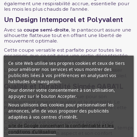
également une respirabilité accrue, essentielle pour
les mois les plus chauds de l'année.
Un Design Intemporel et Polyvalent
Avec sa
coupe semi-droite
, le pantacourt assure une
silhouette flatteuse tout en offrant une liberté de
mouvement optimale.
Cette coupe versatile est parfaite pour toutes les
occasions, que ce soit pour une sortie décontractée
ou une journée de travail en été.
Ce site Web utilise ses propres cookies et ceux de tiers
pour améliorer nos services et vous montrer des
La longueur du pantacourt est idéale pour laisser
publicités liées à vos préférences en analysant vos
passer l'air tout en protégeant vos jambes du soleil.
habitudes de navigation.
Qualité et Durabilité Signée QABA'IL
Pour donner votre consentement à son utilisation,
appuyez sur le bouton Accepter.
La marque
QABA'IL
est reconnue pour son
engagement envers la qualité et la durabilité. Le
Nous utilisons des cookies pour personnaliser les
Pantacourt Léger 3111
ne fait pas exception à cette
annonces, afin de vous proposer des publicités
règle.
adaptées à vos centres d'intérêt.
Chaque détail est soigneusement pensé pour
site de Google concernant la confidentialité et les
garantir un vêtement qui résiste à l'épreuve du temps
conditions d'utilisation
tout en conservant son aspect et son confort