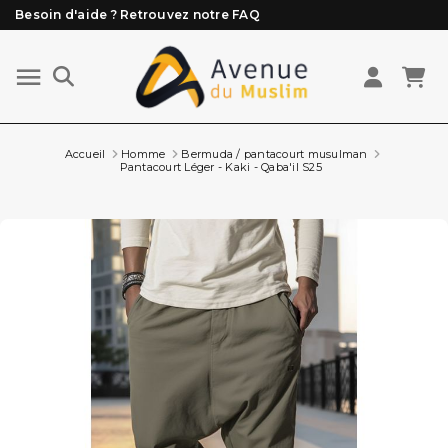
Besoin d'aide ? Retrouvez notre FAQ
Livraison offerte à partir de 89€ d'achat*
Les Commandes passées avant 15h (lun au Vend)
sont préparées et expédiées le jour même
Accueil
Homme
Bermuda / pantacourt musulman
Pantacourt Léger - Kaki - Qaba'il S25