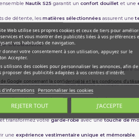
l’ensemble
Nautik S25
garantit un
confort douillet
et une
ts de détente, les
matières sélectionnées
assurent une
t
ite Web utilise ses propres cookies et ceux de tiers pour amélior
douceur
et sa
forme originale
, faisant de cet ensemble 
services et vous montrer des publicités liées à vos préférences 
les occasions
lysant vos habitudes de navigation.
 donner votre consentement à son utilisation, appuyez sur le
ton Accepter.
 utilisons des cookies pour personnaliser les annonces, afin de
 de l’eau, il souligne votre
personnalité vestimentaire
sa
 proposer des publicités adaptées à vos centres d'intérêt.
 de Google concernant la confidentialité et les conditions d'utilis
houettes, et vous assure un
look affirmé
à chaque instant.
s d'informations
Personnaliser les cookies
sculine décontractée
mais toujours
soignée
.
REJETER TOUT
J'ACCEPTE
et transformez votre
garde-robe
avec une
touche de mo
rir une
expérience vestimentaire unique et mémorable
.