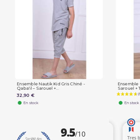
Ensemble Nautik Kid Gris Chiné -
Ensemble N
Qaba'il – Sarouel +...
Sarouel + T
32,90 €
En stock
En stock