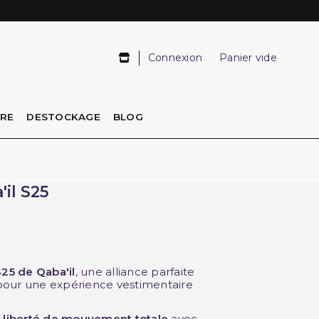
Connexion
Panier vide
IRE
DESTOCKAGE
BLOG
il S25
25 de Qaba'il
, une alliance parfaite
our une expérience vestimentaire
e
liberté de mouvement totale
avec