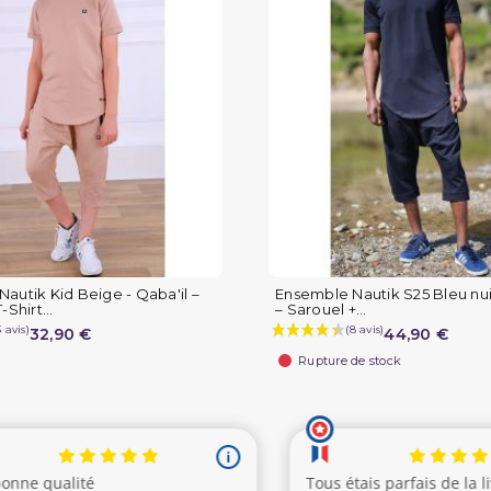
autik Kid Beige - Qaba'il –
Ensemble Nautik S25 Bleu nui
-Shirt...
– Sarouel +...
32,90 €
44,90 €
Rupture de stock