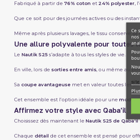
Fabriqué à partir de
76% coton
et
24% polyester
, 
Que ce soit pour des journées actives ou des instan
Ce s
Même après plusieurs lavages, le tissu conserve sa
nos 
Une allure polyvalente pour toutes 
ana
Pour
Le
Nautik S25
s’adapte à tous les styles de vie.
bou
Nous
En ville, lors de
sorties entre amis
, ou même au bord
vous
site
Sa
coupe avantageuse
met en valeur toutes les sil
Plu
Cet ensemble est l’option idéale pour une
mode ma
Affirmez votre style avec Qaba'il
Choisissez dès maintenant le
Nautik S25 de Qaba'il
Chaque
détail
de cet ensemble est pensé pour off