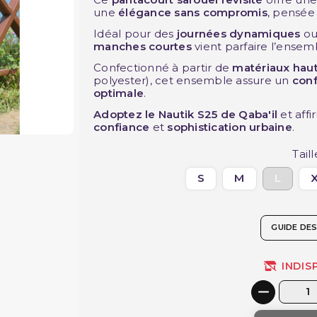
une
élégance sans compromis
, pensée
Idéal pour des
journées dynamiques
ou
manches courtes
vient parfaire l’ense
Confectionné à partir de
matériaux ha
polyester), cet ensemble assure un
conf
optimale
.
Adoptez le Nautik S25 de Qaba'il
et aff
confiance
et
sophistication urbaine
.
Taill
S
M
L
GUIDE DES
INDIS