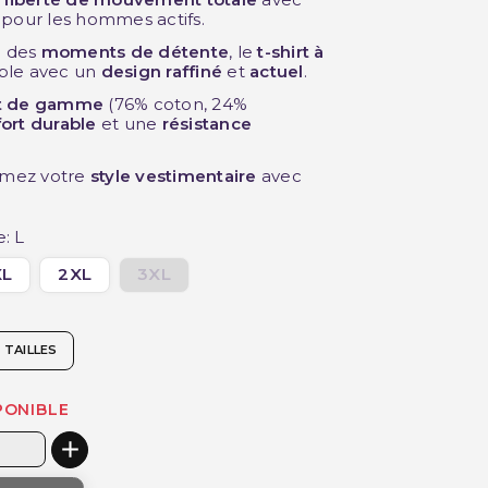
 pour les hommes actifs.
 des
moments de détente
, le
t-shirt à
mble avec un
design raffiné
et
actuel
.
ut de gamme
(76% coton, 24%
ort durable
et une
résistance
irmez votre
style vestimentaire
avec
e: L
XL
2XL
3XL
 TAILLES
PONIBLE