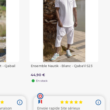
t - Qabail
Ensemble Nautik - Blanc - Qaba'il S23
44,90 €
En stock