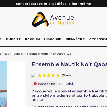
Besoin d'aide ? Retrouvez notre FAQ
Livraison offerte à partir de 89€ d'achat*
Les Commandes passées avant 15h (lun au Vend)
E
ENFANT
PARFUM
LIBRAIRIE
BIEN-ÊTRE
ACCESSO
 Nautik - Qaba'il
Ensemble Nautik Noir Qaba'il S25
Ensemble Nautik Noir Qaba'
0 Produit
Indisponible
(10 avis)
Découvrez le nouvel ensemble Nautik S
entre
style moderne
et
confort absolu
p
unique.
Ce
pantacourt sarouel revisité
offre un