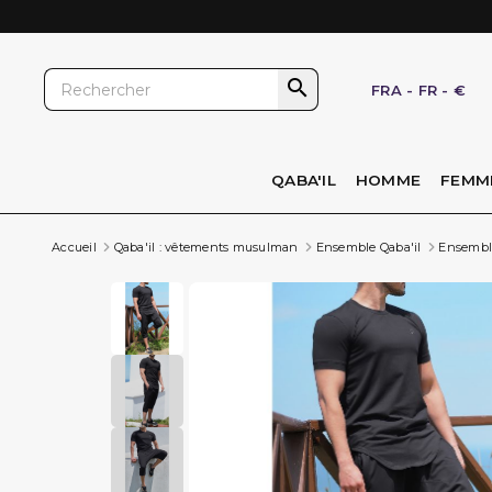

FRA
-
FR
-
€
QABA'IL
HOMME
FEMM
Accueil
Qaba'il : vêtements musulman
Ensemble Qaba'il
Ensemble