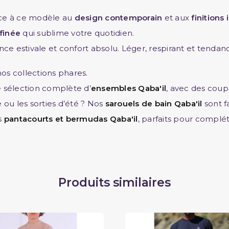
ce à ce modèle au
design contemporain
et aux
finitions
finée
qui sublime votre quotidien.
nce estivale et confort absolu. Léger, respirant et tendanc
os collections phares.
re sélection complète d’
ensembles Qaba'il
, avec des cou
 ou les sorties d’été ? Nos
sarouels de bain Qaba'il
sont f
s
pantacourts et bermudas Qaba'il
, parfaits pour compl
Produits similaires