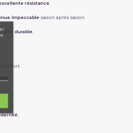
excellente résistance
.
enue impeccable
saison après saison.
er
un
allié durable
.
en
ns effort.
ation
dernité.