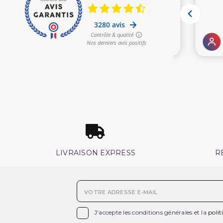
LIVRAISON EXPRESS
R

J'accepte les conditions générales et la
polit