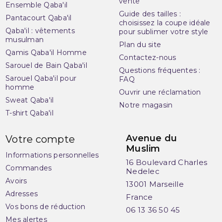
vente
Ensemble Qaba'il
Guide des tailles :
Pantacourt Qaba'il
choisissez la coupe idéale
Qaba'il : vêtements
pour sublimer votre style
musulman
Plan du site
Qamis Qaba'il Homme
Contactez-nous
Sarouel de Bain Qaba'il
Questions fréquentes :
Sarouel Qaba'il pour
FAQ
homme
Ouvrir une réclamation
Sweat Qaba'il
Notre magasin
T-shirt Qaba'il
Avenue du
Votre compte
Muslim
Informations personnelles
16 Boulevard Charles
Commandes
Nedelec
Avoirs
13001 Marseille
Adresses
France
Vos bons de réduction
06 13 36 50 45
Mes alertes