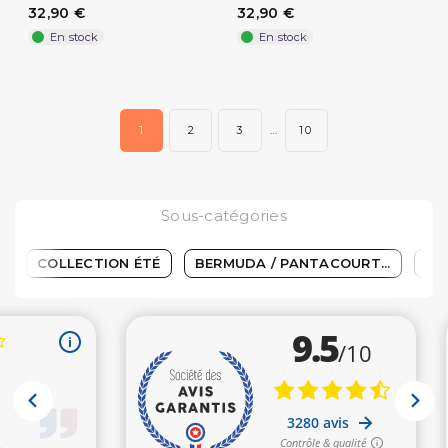
(2 avis)
32,90 €
32,90 €
En stock
En stock
1
2
3
…
10
Sous-catégories
COLLECTION ÉTÉ
BERMUDA / PANTACOURT...
SA