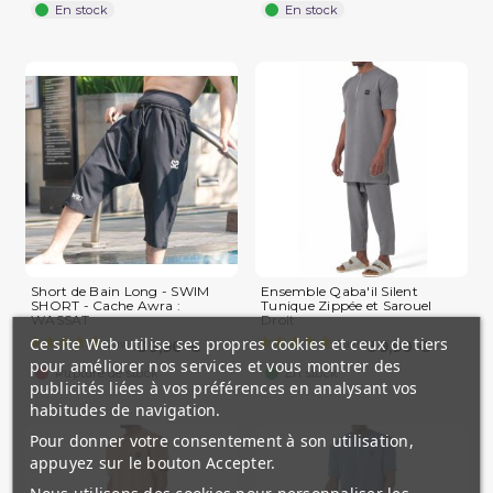
En stock
En stock
Short de Bain Long - SWIM
Ensemble Qaba'il Silent
(1 avis)
SHORT - Cache Awra :
Tunique Zippée et Sarouel
WASSAT
Droit
Ce site Web utilise ses propres cookies et ceux de tiers
39,90 €
39,90 €
pour améliorer nos services et vous montrer des
Rupture de stock
En stock
publicités liées à vos préférences en analysant vos
habitudes de navigation.
Pour donner votre consentement à son utilisation,
appuyez sur le bouton Accepter.