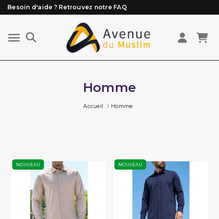
Besoin d'aide ? Retrouvez notre FAQ
Livraison offerte à partir de 89€ d'achat*
Les Commandes passées avant 15h (lun au Vend)
sont préparées et expédiées le jour même
Homme
Accueil
Homme
NOUVEAU
NOUVEAU