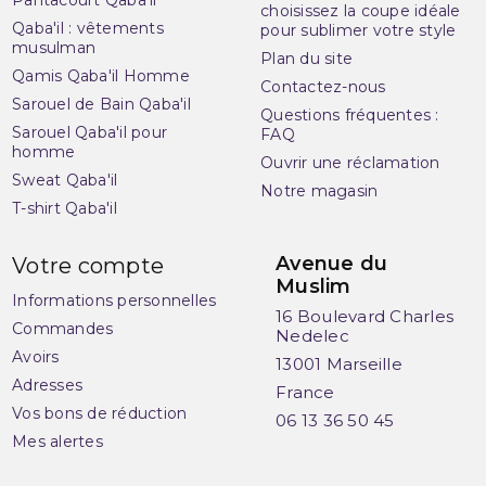
Pantacourt Qaba'il
choisissez la coupe idéale
Qaba'il : vêtements
pour sublimer votre style
musulman
Plan du site
Qamis Qaba'il Homme
Contactez-nous
Sarouel de Bain Qaba'il
Questions fréquentes :
Sarouel Qaba'il pour
FAQ
homme
Ouvrir une réclamation
Sweat Qaba'il
Notre magasin
T-shirt Qaba'il
Avenue du
Votre compte
Muslim
(3 avis)
Informations personnelles
16 Boulevard Charles
Commandes
Nedelec
Avoirs
13001 Marseille
Adresses
France
Vos bons de réduction
06 13 36 50 45
Mes alertes