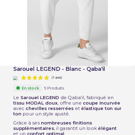
Sarouel LEGEND - Blanc - Qaba'il
5 Produits
En stock
Le
Sarouel LEGEND
de Qaba'il, fabriqué en
tissu MODAL doux
, offre une
coupe incurvée
avec
chevilles resserrées
et
élastique ton sur
ton
pour un style ajusté.
(1 avis)
Grâce à ses
nombreuses finitions
supplémentaires
, il garantit un look
élégant
et un
confort optimal
.