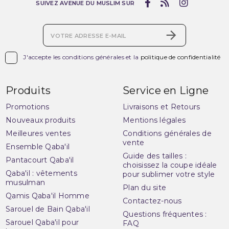
SUIVEZ AVENUE DU MUSLIM SUR

J'accepte les conditions générales et la
politique de confidentialité
Produits
Service en Ligne
Promotions
Livraisons et Retours
Nouveaux produits
Mentions légales
Meilleures ventes
Conditions générales de
vente
Ensemble Qaba'il
Guide des tailles :
Pantacourt Qaba'il
choisissez la coupe idéale
Qaba'il : vêtements
pour sublimer votre style
musulman
Plan du site
Qamis Qaba'il Homme
Contactez-nous
Sarouel de Bain Qaba'il
Questions fréquentes :
Sarouel Qaba'il pour
FAQ