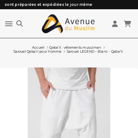
Besoin d'aide ? Retrouvez notre FAQ
Livraison offerte à partir de 89€ d'achat*
Les Commandes passées avant 15h (lun au Vend)
Accueil
Qaba'il : vêtements musulman
Sarouel Qaba'il pour homme
Sarouel LEGEND - Blanc - Qaba'il