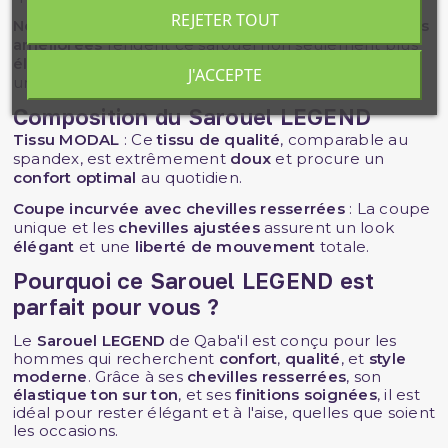
REJETER TOUT
Nombreuses finitions supplémentaires
: Les
finitions
améliorées
rendent ce sarouel non seulement plus
élégant
, mais également plus
résistant
, parfait pour
J'ACCEPTE
une utilisation prolongée.
Composition du Sarouel
LEGEND
Tissu MODAL
: Ce
tissu de qualité
, comparable au
spandex, est extrêmement
doux
et procure un
confort optimal
au quotidien.
Coupe incurvée avec chevilles resserrées
: La coupe
unique et les
chevilles ajustées
assurent un look
élégant
et une
liberté de mouvement
totale.
Pourquoi ce
Sarouel LEGEND
est
parfait pour vous ?
Le
Sarouel LEGEND
de Qaba'il est conçu pour les
hommes qui recherchent
confort
,
qualité
, et
style
moderne
. Grâce à ses
chevilles resserrées
, son
élastique ton sur ton
, et ses
finitions soignées
, il est
idéal pour rester élégant et à l'aise, quelles que soient
les occasions.