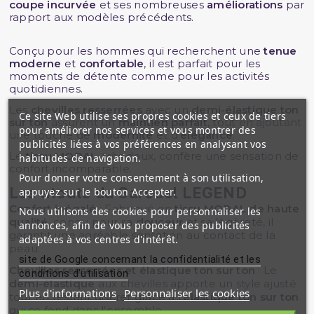
coupe incurvée
et ses nombreuses
améliorations
par
rapport aux modèles précédents.
Conçu pour les hommes qui recherchent une
tenue
moderne
et
confortable
, il est parfait pour les
moments de détente comme pour les activités
quotidiennes.
Les
chevilles resserrées
avec un
demi-élastique ton
Ce site Web utilise ses propres cookies et ceux de tiers
sur ton
assurent un
maintien parfait
, tout en ajoutant
pour améliorer nos services et vous montrer des
une touche de
modernité
et d'
élégance
.
publicités liées à vos préférences en analysant vos
Le
tissu MODAL
, très doux, confère une sensation de
habitudes de navigation.
confort incomparable.
Pour donner votre consentement à son utilisation,
Les
atouts
du Sarouel
LEGEND
appuyez sur le bouton Accepter.
Confort inégalé
: Fabriqué en
tissu MODAL de haute
Nous utilisons des cookies pour personnaliser les
qualité
, connu pour sa
douceur
et sa légèreté, il
annonces, afin de vous proposer des publicités
garantit une agréable sensation au contact de la
adaptées à vos centres d'intérêt.
peau.
site de Google concernant la confidentialité et les
Chevilles resserrées et élastique ton sur ton
: Le
conditions d'utilisation
demi-élastique
aux chevilles apporte un style ajusté
Plus d'informations
Personnaliser les cookies
tout en restant discret grâce à l'
élastique ton sur ton
qui se fond dans l'ensemble.