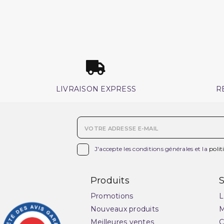
LIVRAISON EXPRESS
R

J'accepte les conditions générales et la
polit
Produits
S
Promotions
L
Nouveaux produits
M
Meilleures ventes
C