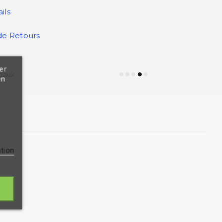
ils
de Retours
er
eaux
en
ation