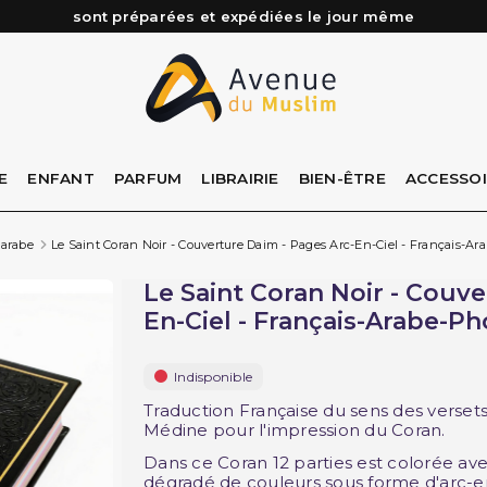
sont préparées et expédiées le jour même
Besoin d'aide ? Retrouvez notre FAQ
Livraison offerte à partir de 89€ d'achat*
Les Commandes passées avant 15h (lun au Vend)
E
ENFANT
PARFUM
LIBRAIRIE
BIEN-ÊTRE
ACCESSO
 arabe
Le Saint Coran Noir - Couverture Daim - Pages Arc-En-Ciel - Français-A
Le Saint Coran Noir - Couve
En-Ciel - Français-Arabe-P
Indisponible
Traduction Française du sens des verset
Médine pour l'impression du Coran.
Dans ce Coran 12 parties est colorée av
dégradé de couleurs sous forme d'arc-en