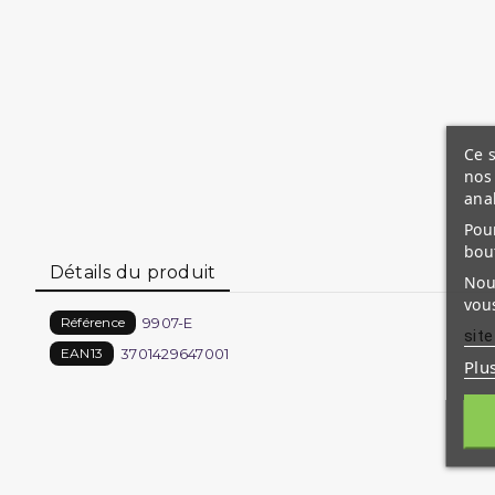
Ce s
nos 
ana
Pour
bou
Détails du produit
Nous
vous
9907-E
Référence
site
3701429647001
EAN13
Plu