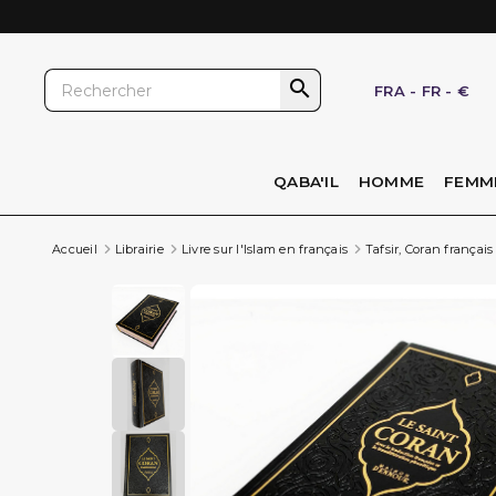

FRA
-
FR
-
€
QABA'IL
HOMME
FEMM
Accueil
Librairie
Livre sur l'Islam en français
Tafsir, Coran français