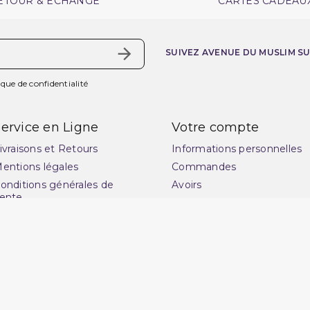
ETOUR & ECHANGE
CARTES CADEAU
SUIVEZ AVENUE DU MUSLIM S
ique de confidentialité
ervice en Ligne
Votre compte
ivraisons et Retours
Informations personnelles
entions légales
Commandes
onditions générales de
Avoirs
ente
Adresses
uide des tailles : choisissez
Vos bons de réduction
a coupe idéale pour
Mes alertes
ublimer votre style
lan du site
ontactez-nous
uestions fréquentes : FAQ