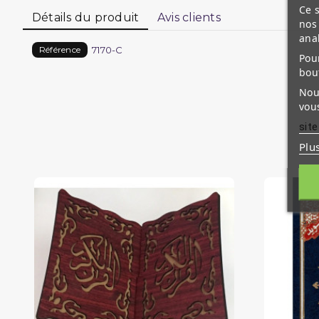
Ce s
Détails du produit
Avis clients
nos 
ana
7170-C
Référence
Pour
bou
Nous
vous
site
Plu