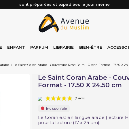
Besoin d'aide ? Retrouvez notre FAQ
Livraison offerte à partir de 89€ d'achat*
Les Commandes passées avant 15h (lun au Vend)
E
ENFANT
PARFUM
LIBRAIRIE
BIEN-ÊTRE
ACCESSO
 arabe
Le Saint Coran Arabe - Couverture Rose Daim - Grand Format - 17.50 X 24
Le Saint Coran Arabe - Cou
Format - 17.50 X 24.50 cm
Indisponible
(1 avis)
Le Coran est en langue arabe (lecture Ha
pour la lecture (17 x 24 cm).