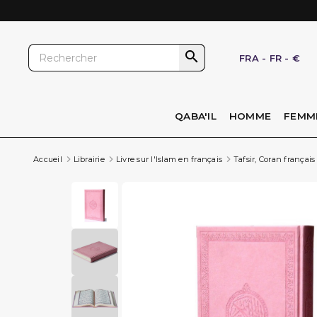

FRA
-
FR
-
€
QABA'IL
HOMME
FEMM
Accueil
Librairie
Livre sur l'Islam en français
Tafsir, Coran français