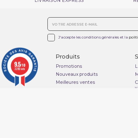
LIVRAISON EXPRESS
R

J'accepte les conditions générales et la
polit
Produits
S
9.5
/10
Promotions
L
3280 avis
Nouveaux produits
M
Meilleures ventes
C
v
Ensemble Qaba'il
G
Pantacourt Qaba'il
l
Qaba'il : vêtements
s
musulman
P
Qamis Qaba'il Homme
C
Sarouel de Bain Qaba'il
Q
Sarouel Qaba'il pour homme