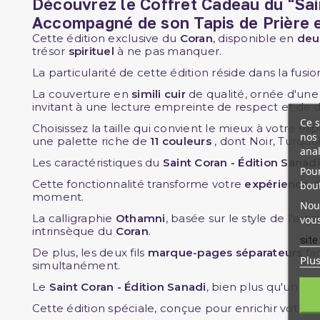
Découvrez le Coffret Cadeau du "Sai
Accompagné de son Tapis de Prière e
Cette édition exclusive du
Coran
, disponible en
deu
trésor
spirituel
à ne pas manquer.
La particularité de cette édition réside dans la fusi
La couverture en
simili cuir
de qualité, ornée d'un
invitant à une lecture empreinte de respect et de 
Ce s
Choisissez la taille qui convient le mieux à votre e
nos 
une palette riche de
11 couleurs
, dont Noir, Turquoi
ana
Les caractéristiques du
Saint Coran - Édition Sanadi
Pour
Cette fonctionnalité transforme votre
expérience
bou
moment.
Nous
La calligraphie
Othamni
, basée sur le style de l'artis
vous
intrinsèque du
Coran
.
site
De plus, les deux fils
marque-pages séparateurs
fac
Plu
simultanément.
Le
Saint Coran - Édition Sanadi
, bien plus qu'un si
Cette édition spéciale, conçue pour enrichir votre 