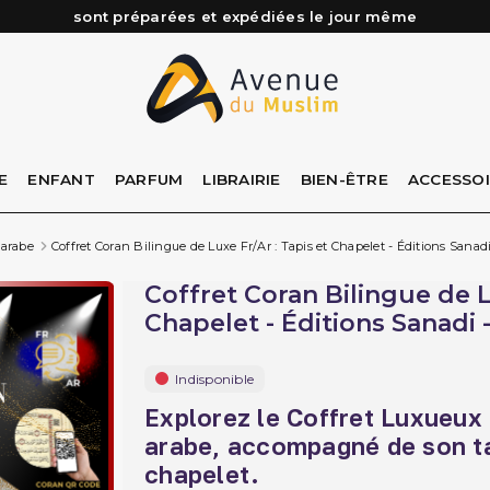
Besoin d'aide ? Retrouvez notre FAQ
Livraison offerte à partir de 89€ d'achat*
Les Commandes passées avant 15h (lun au Vend)
sont préparées et expédiées le jour même
E
ENFANT
PARFUM
LIBRAIRIE
BIEN-ÊTRE
ACCESSO
 arabe
Coffret Coran Bilingue de Luxe Fr/Ar : Tapis et Chapelet - Éditions Sanadi 
Coffret Coran Bilingue de L
Chapelet - Éditions Sanadi -
Indisponible
Explorez le Coffret Luxueux 
arabe, accompagné de son ta
chapelet.