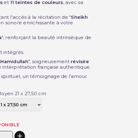
s
et
11 teintes de couleurs
, avec sa
nt l'accès à la récitation de "
Sheikh
on sonore enrichissante à votre
a
", renforçant la beauté intrinsèque de
 intégrés.
Hamidullah
", soigneusement
révisée
e interprétation française authentique.
spirituel, un témoignage de l'amour
Moyen 21 x 27,50 cm
PONIBLE