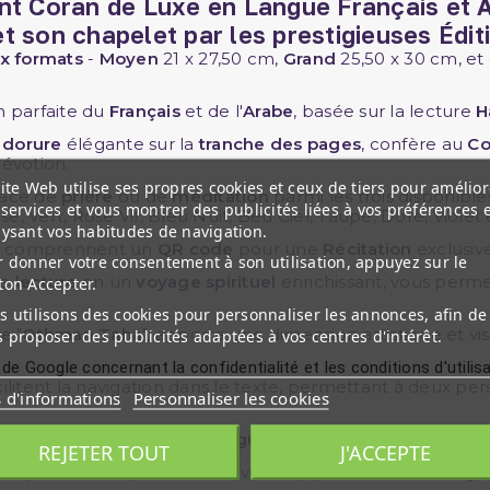
nt Coran de Luxe en Langue Français et A
t son chapelet par les prestigieuses
Édit
x formats
-
Moyen
21 x 27,50 cm,
Grand
25,50 x 30 cm, et
on parfaite du
Français
et de l'
Arabe
, basée sur la lecture
H
e
dorure
élégante sur la
tranche des pages
, confère au
Co
dévotion.
ite Web utilise ses propres cookies et ceux de tiers pour amélior
space de
prière
ou de
méditation
parmi les trois disponible
services et vous montrer des publicités liées à vos préférences 
se, Vert, Rose Vif, Bleu Nuit, Beu Ciel, Taupe, Doré, Violet
lysant vos habitudes de navigation.
comprennent un
QR code
pour une
Récitation
exclusiv
 donner votre consentement à son utilisation, appuyez sur le
de
lecture
en un
voyage spirituel
enrichissant, vous perm
ton Accepter.
 utilisons des cookies pour personnaliser les annonces, afin de
te "
Othman Taha
", apporte une dimension artistique et v
 proposer des publicités adaptées à vos centres d'intérêt.
 de Google concernant la confidentialité et les conditions d'utilis
ilitent la navigation dans le texte, permettant à deux p
s d'informations
Personnaliser les cookies
mple livre, est une source de
guidance spirituelle
, de
paix
REJETER TOUT
J'ACCEPTE
vie spirituelle et personnelle, vous rapprochera davantage