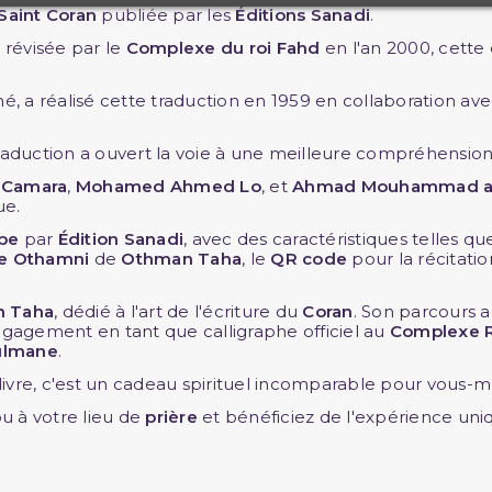
Saint Coran
publiée par les
Éditions Sanadi
.
, révisée par le
Complexe du roi Fahd
en l'an 2000, cette 
 a réalisé cette traduction en 1959 en collaboration ave
raduction a ouvert la voie à une meilleure compréhension 
 Camara
,
Mohamed Ahmed Lo
, et
Ahmad Mouhammad al-
ue.
abe
par
Édition Sanadi
, avec des caractéristiques telles qu
ie Othamni
de
Othman Taha
, le
QR code
pour la récitati
n Taha
, dédié à l'art de l'écriture du
Coran
. Son parcours 
 engagement en tant que calligraphe officiel au
Complexe R
ulmane
.
 livre, c'est un cadeau spirituel incomparable pour vous
ou à votre lieu de
prière
et bénéficiez de l'expérience uniq