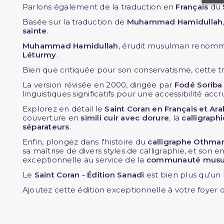
Parlons également de la traduction en
Français
du
Basée sur la traduction de
Muhammad Hamidullah
sainte
.
Muhammad Hamidullah
, érudit musulman renommé,
Léturmy
.
Bien que critiquée pour son conservatisme, cette t
La version révisée en 2000, dirigée par
Fodé Soriba
linguistiques significatifs pour une accessibilité accr
Explorez en détail le
Saint Coran en Français et Ar
couverture en
simili cuir avec dorure
, la
calligraph
séparateurs
.
Enfin, plongez dans l'histoire du
calligraphe Othma
sa maîtrise de divers styles de calligraphie, et son
exceptionnelle au service de la
communauté mus
Le
Saint Coran - Édition Sanadi
est bien plus qu'un
Ajoutez cette édition exceptionnelle à votre foyer 