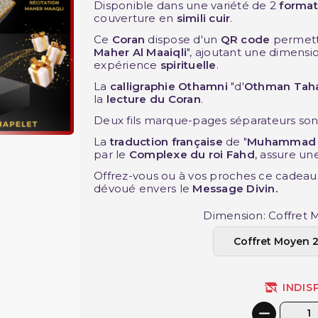
Disponible dans une variété de 2
format
couverture en
simili cuir
.
Ce
Coran
dispose d'un
QR code
permetta
Maher Al Maaiqli
", ajoutant une dimensi
expérience
spirituelle
.
La
calligraphie Othamni
"d'
Othman Tah
la
lecture du Coran
.
Deux fils marque-pages séparateurs sont
La
traduction française
de "
Muhammad 
par le
Complexe du roi Fahd
, assure un
Offrez-vous ou à vos proches ce cadeau 
dévoué envers le
Message Divin.
Dimension: Coffret 
INDIS