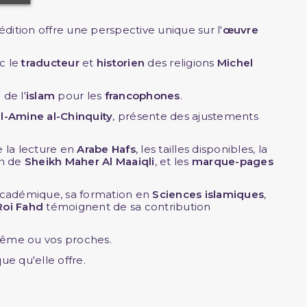
édition offre une perspective unique sur l'
œuvre
c le
traducteur
et
historien
des religions
Michel
de l'
islam
pour les
francophones
.
Amine al-Chinquity
, présente des ajustements
e la lecture en
Arabe Hafs
, les tailles disponibles, la
on de
Sheikh Maher Al Maaiqli
, et les
marque-pages
académique, sa formation en
Sciences islamiques
,
oi Fahd
témoignent de sa contribution
-même ou vos proches.
ue qu'elle offre.