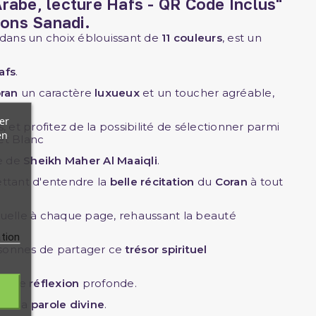
rabe, lecture Hafs - QR Code Inclus"
ions Sanadi
.
 dans un choix éblouissant de
11 couleurs
, est un
afs
.
ran
un caractère
luxueux
et un toucher agréable,
er
s, et profitez de la possibilité de sélectionner parmi
en
 et Blanc
e de
Sheikh Maher Al Maaiqli
.
ettant d'entendre la
belle récitation
du
Coran
à tout
isuelle à chaque page, rehaussant la beauté
ation
ersonnes de partager ce
trésor spirituel
et de
réflexion
profonde.
 de la
parole divine
.