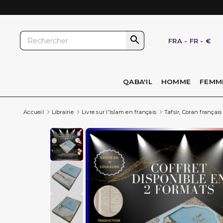

FRA
-
FR
-
€
QABA'IL
HOMME
FEMM
Accueil
Librairie
Livre sur l'Islam en français
Tafsir, Coran français