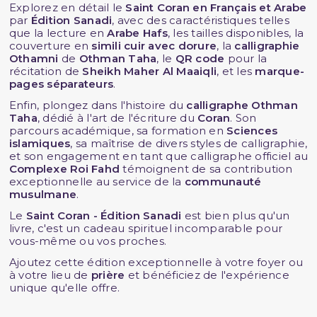
Explorez en détail le
Saint Coran en Français et Arabe
par
Édition Sanadi
, avec des caractéristiques telles
que la lecture en
Arabe Hafs
, les tailles disponibles, la
couverture en
simili cuir avec dorure
, la
calligraphie
Othamni
de
Othman Taha
, le
QR code
pour la
récitation de
Sheikh Maher Al Maaiqli
, et les
marque-
pages séparateurs
.
Enfin, plongez dans l'histoire du
calligraphe Othman
Taha
, dédié à l'art de l'écriture du
Coran
. Son
parcours académique, sa formation en
Sciences
islamiques
, sa maîtrise de divers styles de calligraphie,
et son engagement en tant que calligraphe officiel au
Complexe Roi Fahd
témoignent de sa contribution
exceptionnelle au service de la
communauté
musulmane
.
Le
Saint Coran - Édition Sanadi
est bien plus qu'un
livre, c'est un cadeau spirituel incomparable pour
vous-même ou vos proches.
Ajoutez cette édition exceptionnelle à votre foyer ou
à votre lieu de
prière
et bénéficiez de l'expérience
unique qu'elle offre.