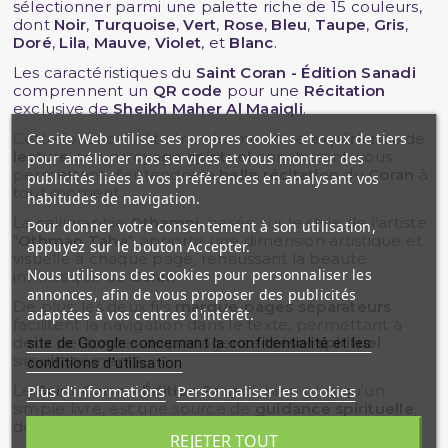
sélectionner parmi une palette riche de 15 couleurs,
dont
Noir
,
Turquoise
,
Vert
,
Rose
,
Bleu
,
Taupe
,
Gris
,
Doré
,
Lila
,
Mauve
,
Violet
, et
Blanc
.
Les caractéristiques du
Saint Coran - Édition Sanadi
comprennent un
QR code
pour une
Récitation
exclusive de
Sheikh Maher Al Maaiqli
.
Ce site Web utilise ses propres cookies et ceux de tiers
Cette fonctionnalité transforme votre
expérience
de
lecture
en un
voyage spirituel
enrichissant, vous
pour améliorer nos services et vous montrer des
permettant d'entendre la
belle récitation
du
Coran
à
publicités liées à vos préférences en analysant vos
tout moment.
habitudes de navigation.
La calligraphie
Othamni
, basée sur le style de l'artiste
Pour donner votre consentement à son utilisation,
"
Othman Taha
", apporte une dimension artistique et
appuyez sur le bouton Accepter.
visuelle à chaque page, rehaussant la beauté
Nous utilisons des cookies pour personnaliser les
intrinsèque du
Coran
.
annonces, afin de vous proposer des publicités
De plus, les deux fils
marque-pages séparateurs
adaptées à vos centres d'intérêt.
facilitent la navigation dans le texte, permettant à
deux personnes de partager ce
trésor spirituel
site de Google concernant la confidentialité et les
simultanément.
conditions d'utilisation
Plus d'informations
Personnaliser les cookies
Le
Saint Coran - Édition Sanadi
, bien plus qu'un
simple livre, est une source de
guidance spirituelle
,
de
paix
et de
réflexion
profonde.
REJETER TOUT