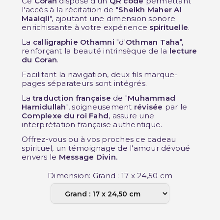
Ce
Coran
dispose d'un
QR code
permettant
l'accès à la récitation de "
Sheikh Maher Al
Maaiqli
", ajoutant une dimension sonore
enrichissante à votre expérience
spirituelle
.
La
calligraphie Othamni
"d'
Othman Taha
",
renforçant la beauté intrinsèque de la
lecture
du Coran
.
Facilitant la navigation, deux fils marque-
pages séparateurs sont intégrés.
La
traduction française
de "
Muhammad
Hamidullah
", soigneusement
révisée
par le
Complexe du roi Fahd
, assure une
interprétation française authentique.
Offrez-vous ou à vos proches ce cadeau
spirituel, un témoignage de l'amour dévoué
envers le
Message Divin.
Dimension: Grand : 17 x 24,50 cm