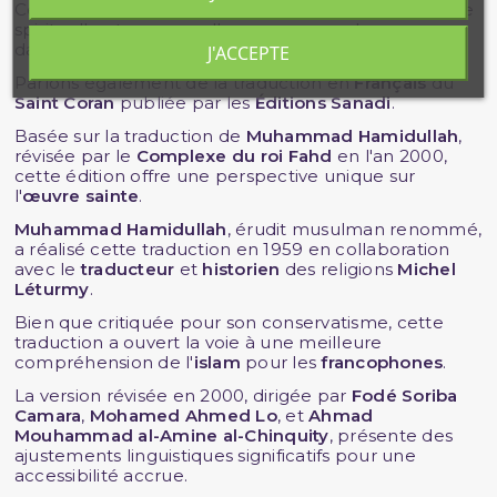
Cette édition spéciale, conçue pour enrichir votre vie
spirituelle et personnelle, vous rapprochera
davantage de la
parole divine
.
J'ACCEPTE
Parlons également de la traduction en
Français
du
Saint Coran
publiée par les
Éditions Sanadi
.
Basée sur la traduction de
Muhammad Hamidullah
,
révisée par le
Complexe du roi Fahd
en l'an 2000,
cette édition offre une perspective unique sur
l'
œuvre sainte
.
Muhammad Hamidullah
, érudit musulman renommé,
a réalisé cette traduction en 1959 en collaboration
avec le
traducteur
et
historien
des religions
Michel
Léturmy
.
Bien que critiquée pour son conservatisme, cette
traduction a ouvert la voie à une meilleure
compréhension de l'
islam
pour les
francophones
.
La version révisée en 2000, dirigée par
Fodé Soriba
Camara
,
Mohamed Ahmed Lo
, et
Ahmad
Mouhammad al-Amine al-Chinquity
, présente des
ajustements linguistiques significatifs pour une
accessibilité accrue.