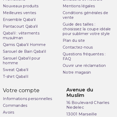
Nouveaux produits
Mentions légales
Meilleures ventes
Conditions générales de
vente
Ensemble Qaba'il
Guide des tailles :
Pantacourt Qaba'il
choisissez la coupe idéale
Qaba'il : vêtements
pour sublimer votre style
musulman
Plan du site
Qamis Qaba'il Homme
Contactez-nous
Sarouel de Bain Qaba'il
Questions fréquentes :
Sarouel Qaba'il pour
FAQ
homme
Ouvrir une réclamation
Sweat Qaba'il
Notre magasin
T-shirt Qaba'il
Avenue du
Votre compte
Muslim
Informations personnelles
16 Boulevard Charles
Commandes
Nedelec
Avoirs
13001 Marseille