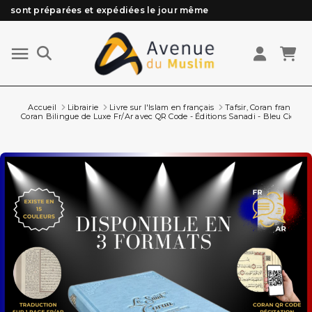
Besoin d'aide ? Retrouvez notre FAQ
Livraison offerte à partir de 89€ d'achat*
Les Commandes passées avant 15h (lun au Vend)
sont préparées et expédiées le jour même
Accueil
Librairie
Livre sur l'Islam en français
Tafsir, Coran français 
Coran Bilingue de Luxe Fr/Ar avec QR Code - Éditions Sanadi - Bleu Ciel en 3