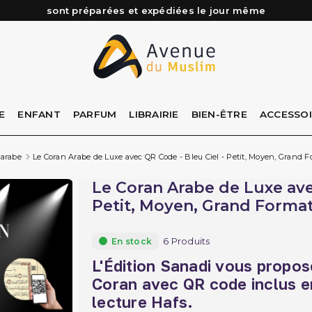
Besoin d'aide ? Retrouvez notre FAQ
Livraison offerte à partir de 89€ d'achat*
Les Commandes passées avant 15h (lun au Vend)
sont préparées et expédiées le jour même
E
ENFANT
PARFUM
LIBRAIRIE
BIEN-ÊTRE
ACCESSO
 arabe
Le Coran Arabe de Luxe avec QR Code - Bleu Ciel - Petit, Moyen, Grand F
Le Coran Arabe de Luxe ave
Petit, Moyen, Grand Format
6 Produits
En stock
L'Édition
Sanadi
vous propos
Coran
avec QR code inclus en
lecture Hafs.