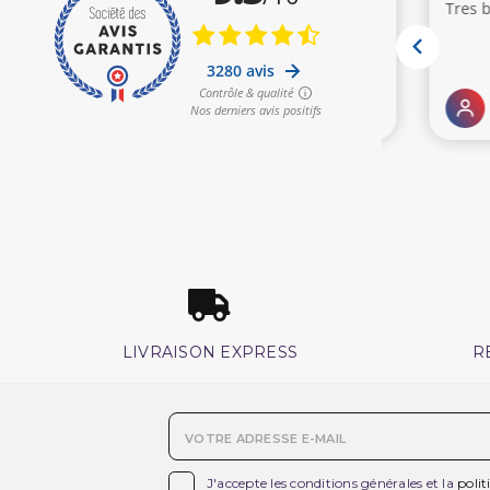
LIVRAISON EXPRESS
R

J'accepte les conditions générales et la
polit