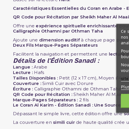
Caractéristiques Essentielles du Coran en Arabe - E
QR Code pour Récitation par Sheikh Maher Al Maai
Offre une
expérience spirituelle enrichissante
pour
Calligraphie Othamni par Othman Taha
Ce s
nos 
Ajoute une
dimension auditif
à chaque page pour un
ana
Deux Fils Marque-Pages Séparateurs
Pour
Facilitent la navigation et permettent une
lecture 
bou
Détails de l'Édition Sanadi :
Nous
Langue :
Arabe
vous
Lecture :
Hafs
Tailles Disponibles :
Petit (12 x 17 cm), Moyen (14 x 
site
Couverture :
Simili Cuir avec Dorure
Plu
Écriture :
Calligraphie Othamni de Othman Taha
QR Code pour Récitation :
Sheikh Maher Al Maaiqli
Marque-Pages Séparateurs :
2 fils
Le Coran Al Karim - Édition Sanadi : Une Source de
Dépassant le simple livre, cette édition offre une
so
La couverture en
simili cuir
de haute qualité crée 