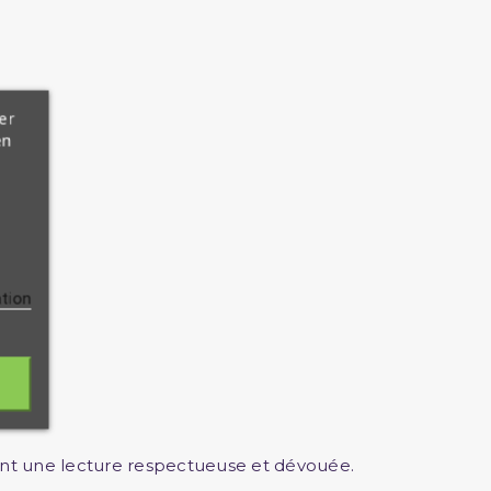
er
en
ation
nt une lecture respectueuse et dévouée.