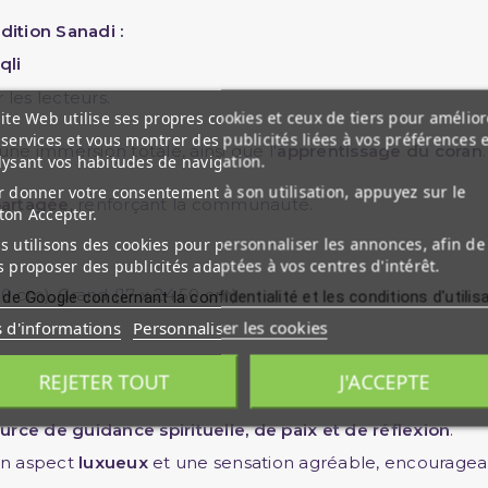
dition Sanadi :
qli
 les lecteurs.
ite Web utilise ses propres cookies et ceux de tiers pour amélior
services et vous montrer des publicités liées à vos préférences 
e immersion totale, ainsi que l'
apprentissage du coran
.
lysant vos habitudes de navigation.
 donner votre consentement à son utilisation, appuyez sur le
partagée
, renforçant la communauté.
ton Accepter.
 utilisons des cookies pour personnaliser les annonces, afin de
 proposer des publicités adaptées à vos centres d'intérêt.
20 cm), Grand (17 x 24.50 cm)
 de Google concernant la confidentialité et les conditions d'utilis
s d'informations
Personnaliser les cookies
REJETER TOUT
J'ACCEPTE
 Lumière Spirituelle
urce de guidance spirituelle, de paix et de réflexion
.
un aspect
luxueux
et une sensation agréable, encouragea