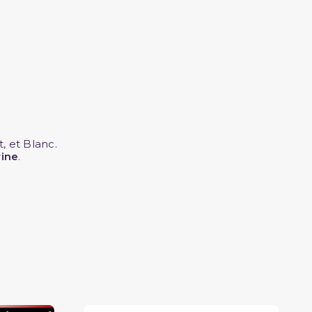
t, et Blanc.
vine
.