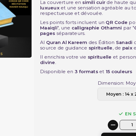
La couverture en
simili cuir
de haute qua
luxueux
et une sensation agréable au to
respectueuse et dévouée.
Les points forts incluent un
QR Code
pou
Maaiqli
", une
calligraphie Othamni
par "
pages
séparateurs.
Al
Quran Al Kareem
des Édition
Sanadi
source de guidance
spirituelle
, de
paix
Il enrichira votre vie
spirituelle
et person
divine
.
Disponible en
3 formats
et
15 couleurs
Dimension: Moye
EN 