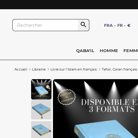

FRA
-
FR
-
€
QABA'IL
HOMME
FEMM
Accueil
Librairie
Livre sur l'Islam en français
Tafsir, Coran français