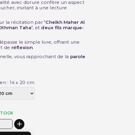
lité avec dorure confère un aspect
ucher, invitant à une lecture
r la récitation par "
Cheikh Maher Al
Othman Taha
", et
deux fils
marque-
dépasse le simple livre, offrant une
et de
réflexion
.
nelle, vous rapprochant de la
parole
n : 14 x 20 cm
STOCK