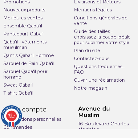
Promotions
Livraisons et Retours
Nouveaux produits
Mentions légales
Meilleures ventes
Conditions générales de
vente
Ensemble Qaba'il
Guide des tailles :
Pantacourt Qaba'il
choisissez la coupe idéale
Qaba'il : vêtements
pour sublimer votre style
musulman
Plan du site
Qamis Qaba'il Homme
Contactez-nous
Sarouel de Bain Qaba'il
Questions fréquentes :
Sarouel Qaba'il pour
FAQ
homme
Ouvrir une réclamation
Sweat Qaba'il
Notre magasin
T-shirt Qaba'il
Avenue du
Votre compte
Muslim
9.5
/10
3283 avis
Informations personnelles
16 Boulevard Charles
Commandes
Nedelec
Avoirs
13001 Marseille