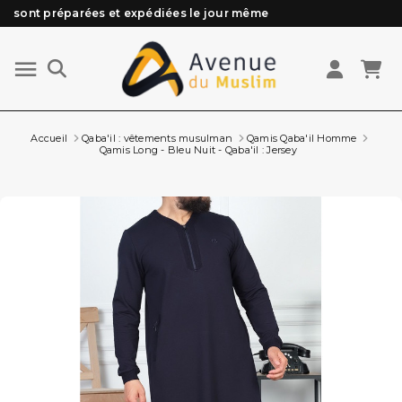
Besoin d'aide ? Retrouvez notre FAQ
Livraison offerte à partir de 89€ d'achat*
Les Commandes passées avant 15h (lun au Vend)
Accueil
Qaba'il : vêtements musulman
Qamis Qaba'il Homme
Qamis Long - Bleu Nuit - Qaba'il : Jersey