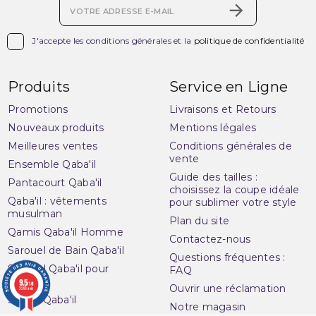

J'accepte les conditions générales et la
politique de confidentialité
Produits
Service en Ligne
Promotions
Livraisons et Retours
Nouveaux produits
Mentions légales
Meilleures ventes
Conditions générales de
vente
Ensemble Qaba'il
Guide des tailles :
Pantacourt Qaba'il
choisissez la coupe idéale
Qaba'il : vêtements
pour sublimer votre style
musulman
Plan du site
Qamis Qaba'il Homme
Contactez-nous
Sarouel de Bain Qaba'il
Questions fréquentes :
Sarouel Qaba'il pour
FAQ
homme
9.5
/10
Ouvrir une réclamation
3283 avis
Sweat Qaba'il
Notre magasin