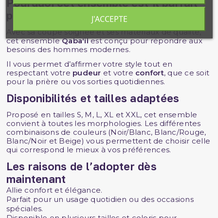
Pourquoi cet ensemble est-il parfait
pour vous ?
J'ACCEPTE
Avec sa coupe soignée et ses matériaux de qualité,
cet ensemble
Qaba'il
est conçu pour répondre aux
besoins des hommes modernes.
Il vous permet d’affirmer votre style tout en
respectant votre
pudeur
et votre
confort
, que ce soit
pour la prière ou vos sorties quotidiennes.
Disponibilités et tailles adaptées
Proposé en tailles S, M, L, XL et XXL, cet ensemble
convient à toutes les morphologies. Les différentes
combinaisons de couleurs (Noir/Blanc, Blanc/Rouge,
Blanc/Noir et Beige) vous permettent de choisir celle
qui correspond le mieux à vos préférences.
Les raisons de l’adopter dès
maintenant
Allie confort et élégance.
Parfait pour un usage quotidien ou des occasions
spéciales.
Disponible en plusieurs tailles et coloris pour