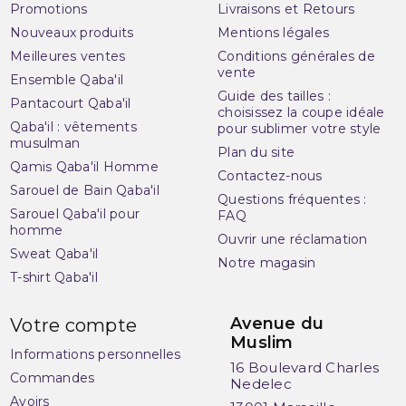
Promotions
Livraisons et Retours
Nouveaux produits
Mentions légales
Meilleures ventes
Conditions générales de
vente
Ensemble Qaba'il
Guide des tailles :
Pantacourt Qaba'il
choisissez la coupe idéale
Qaba'il : vêtements
pour sublimer votre style
musulman
Plan du site
Qamis Qaba'il Homme
Contactez-nous
Sarouel de Bain Qaba'il
Questions fréquentes :
Sarouel Qaba'il pour
FAQ
homme
Ouvrir une réclamation
Sweat Qaba'il
Notre magasin
T-shirt Qaba'il
Avenue du
Votre compte
Muslim
Informations personnelles
16 Boulevard Charles
Commandes
Nedelec
Avoirs