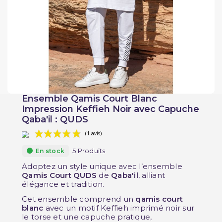
Ensemble Qamis Court Blanc
Impression Keffieh Noir avec Capuche
Qaba'il : QUDS
5 Produits
En stock
Adoptez un style unique avec l’ensemble
Qamis Court QUDS
de
Qaba'il
, alliant
élégance et tradition.
(1 avis)
Cet ensemble comprend un
qamis court
blanc
avec un motif Keffieh imprimé noir sur
le torse et une capuche pratique,