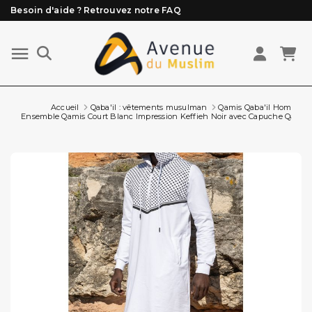
Besoin d'aide ? Retrouvez notre FAQ
Livraison offerte à partir de 89€ d'achat*
Les Commandes passées avant 15h (lun au Vend)
sont préparées et expédiées le jour même
Accueil
Qaba'il : vêtements musulman
Qamis Qaba'il Homme
Ensemble Qamis Court Blanc Impression Keffieh Noir avec Capuche Qaba'il