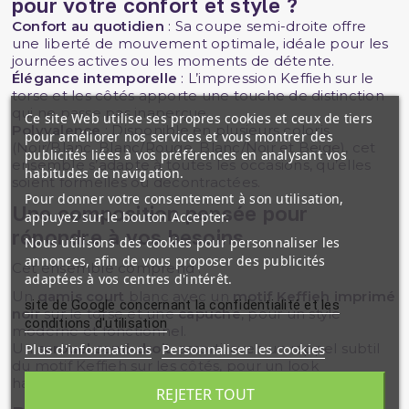
pour votre confort et style ?
Confort au quotidien
: Sa coupe semi-droite offre
une liberté de mouvement optimale, idéale pour les
journées actives ou les moments de détente.
Élégance intemporelle
: L’impression Keffieh sur le
torse et les côtés apporte une touche de distinction
qui ne passe pas inaperçue.
Ce site Web utilise ses propres cookies et ceux de tiers
Polyvalence
: Disponible en plusieurs coloris
pour améliorer nos services et vous montrer des
(Noir/Blanc, Blanc/Rouge, Blanc/Noir et Beige), cet
publicités liées à vos préférences en analysant vos
ensemble s’adapte à toutes les occasions, qu’elles
habitudes de navigation.
soient formelles ou décontractées.
Pour donner votre consentement à son utilisation,
Une composition pensée pour
appuyez sur le bouton Accepter.
répondre à vos besoins
Nous utilisons des cookies pour personnaliser les
annonces, afin de vous proposer des publicités
Cet ensemble comprend :
adaptées à vos centres d'intérêt.
Un
qamis court
blanc avec un
motif Keffieh imprimé
site de Google concernant la confidentialité et les
noir
sur le torse et une
capuche
, pour un style
conditions d'utilisation
moderne et fonctionnel.
Plus d'informations
Personnaliser les cookies
Un
sarouel semi-droit
, assorti, avec un rappel subtil
du motif Keffieh sur les côtés, pour un look
harmonieux.
REJETER TOUT