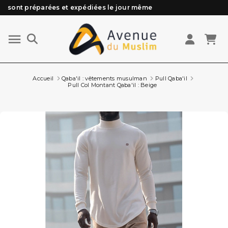
Besoin d'aide ? Retrouvez notre FAQ
Livraison offerte à partir de 89€ d'achat*
Les Commandes passées avant 15h (lun au Vend)
Accueil
Qaba'il : vêtements musulman
Pull Qaba'il
Pull Col Montant Qaba'il : Beige