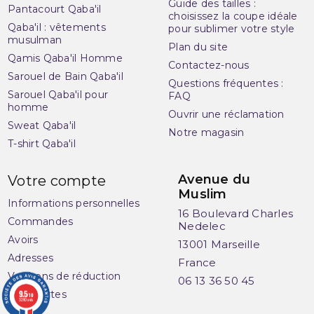
Guide des tailles :
Pantacourt Qaba'il
choisissez la coupe idéale
Qaba'il : vêtements
pour sublimer votre style
musulman
Plan du site
Qamis Qaba'il Homme
Contactez-nous
Sarouel de Bain Qaba'il
Questions fréquentes :
Sarouel Qaba'il pour
FAQ
homme
Ouvrir une réclamation
Sweat Qaba'il
Notre magasin
T-shirt Qaba'il
Avenue du
Votre compte
Muslim
Informations personnelles
16 Boulevard Charles
Commandes
Nedelec
Avoirs
13001 Marseille
Adresses
France
Vos bons de réduction
06 13 36 50 45
9.5
Mes alertes
/10
3280 avis