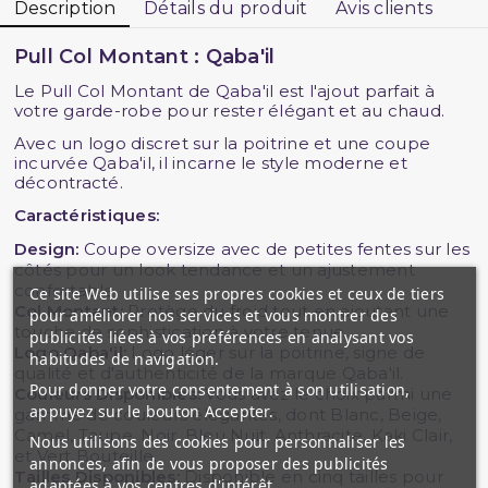
Description
Détails du produit
Avis clients
Pull Col Montant : Qaba'il
Le Pull Col Montant de Qaba'il est l'ajout parfait à
votre garde-robe pour rester élégant et au chaud.
Avec un logo discret sur la poitrine et une coupe
incurvée Qaba'il, il incarne le style moderne et
décontracté.
Caractéristiques:
Design:
Coupe oversize avec de petites fentes sur les
côtés pour un look tendance et un ajustement
confortable.
Ce site Web utilise ses propres cookies et ceux de tiers
Col Montant:
Protège du froid tout en ajoutant une
pour améliorer nos services et vous montrer des
touche de sophistication à votre tenue.
publicités liées à vos préférences en analysant vos
Logo Qaba'il:
Logo léger sur la poitrine, signe de
habitudes de navigation.
qualité et d'authenticité de la marque Qaba'il.
Pour donner votre consentement à son utilisation,
Couleurs Disponibles:
Vous avez le choix parmi une
appuyez sur le bouton Accepter.
gamme de couleurs élégantes, dont Blanc, Beige,
Camel, Taupe, Noir, Bleu Nuit, Anthracite, Kaki Clair,
Nous utilisons des cookies pour personnaliser les
et Vert Bouteille.
annonces, afin de vous proposer des publicités
Tailles Disponibles:
Disponible en cinq tailles pour
adaptées à vos centres d'intérêt.