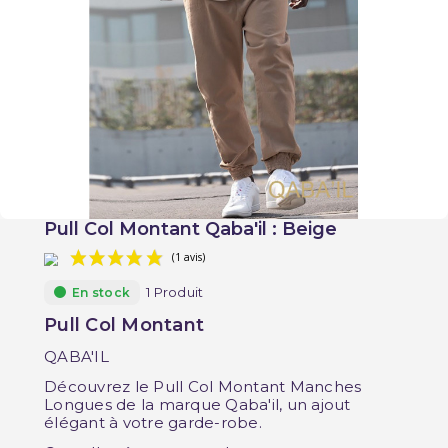
Pull Col Montant Qaba'il : Beige
1 Produit
En stock
Pull Col Montant
QABA'IL
(1 avis)
Découvrez le Pull Col Montant Manches
Longues de la marque Qaba'il, un ajout
élégant à votre garde-robe.