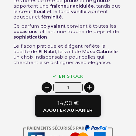
Les notes de tête de
prune
et de
griotte
apportent une
fraîcheur acidulée
, tandis que
le cœur
floral
et le fond
vanillé
ajoutent
douceur et
féminité
.
Ce parfum
polyvalent
convient à toutes les
occasions
, offrant une touche de peps et de
sophistication
.
Le flacon pratique et élégant reflète la
qualité de
El Nabil
, faisant de
Musc Gabrielle
un choix indispensable pour celles qui
cherchent à se distinguer avec élégance.
EN STOCK
14,90 €
AJOUTER AU PANIER