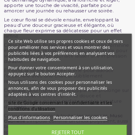
apporte une touche de vivacité, parfaite pour
amorcer une journée ou rehausser une soirée.
Le cœur floral se dévoile ensuite, enveloppant la
peau d’une douceur gracieuse et élégante, où
chaque fleur exprime sa délicatesse pour un effet
raffiné.
Ce site Web utilise ses propres cookies et ceux de tiers
Cette harmonie florale apporte une touche féminine
pour améliorer nos services et vous montrer des
et sophistiquée, rendant cette fragrance idéale pour
publicités liées à vos préférences en analysant vos
les moments où l’on souhaite laisser une impression
habitudes de navigation.
durable.
Pour donner votre consentement à son utilisation,
En fond, la vanille entre en scène pour adoucir
appuyez sur le bouton Accepter.
l’ensemble avec une chaleur subtilement
réconfortante.
Nous utilisons des cookies pour personnaliser les
annonces, afin de vous proposer des publicités
Ce sillage gourmand et enveloppant se prolonge sur
adaptées à vos centres d'intérêt.
la peau, laissant une empreinte douce et
mémorable, qui incarne parfaitement la signature
site de Google concernant la confidentialité et les
d’El Nabil.
conditions d'utilisation
Conçu pour s’adapter à toutes les occasions,
Musc
Plus d'informations
Personnaliser les cookies
Gabrielle
s’impose comme un choix polyvalent, aussi
bien pour le quotidien que pour les événements
spéciaux.
REJETER TOUT