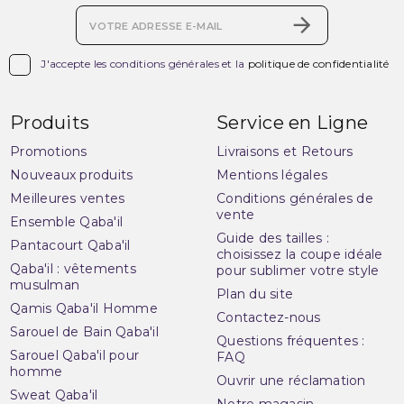

J'accepte les conditions générales et la
politique de confidentialité
Produits
Service en Ligne
Promotions
Livraisons et Retours
Nouveaux produits
Mentions légales
Meilleures ventes
Conditions générales de
vente
Ensemble Qaba'il
Guide des tailles :
Pantacourt Qaba'il
choisissez la coupe idéale
Qaba'il : vêtements
pour sublimer votre style
musulman
Plan du site
Qamis Qaba'il Homme
Contactez-nous
Sarouel de Bain Qaba'il
Questions fréquentes :
Sarouel Qaba'il pour
FAQ
homme
Ouvrir une réclamation
Sweat Qaba'il
Notre magasin