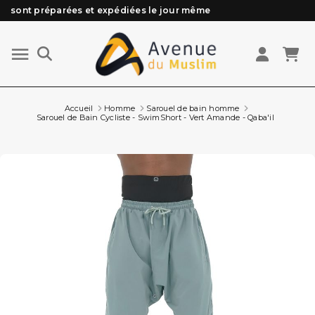
Besoin d'aide ? Retrouvez notre FAQ
Livraison offerte à partir de 89€ d'achat*
Les Commandes passées avant 15h (lun au Vend)
Accueil
Homme
Sarouel de bain homme
Sarouel de Bain Cycliste - SwimShort - Vert Amande - Qaba'il