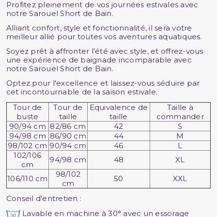
Profitez pleinement de vos journées estivales avec
notre Sarouel Short de Bain.
Alliant confort, style et fonctionnalité, il sera votre
meilleur allié pour toutes vos aventures aquatiques.
Soyez prêt à affronter l'été avec style, et offrez-vous
une expérience de baignade incomparable avec
notre Sarouel Short de Bain.
Optez pour l'excellence et laissez-vous séduire par
cet incontournable de la saison estivale.
Tour de
Tour de
Equivalence de
Taille à
buste
taille
taille
commander
90/94 cm
82/86 cm
42
S
94/98 cm
86/90 cm
44
M
98/102 cm
90/94 cm
46
L
102/106
94/98 cm
48
XL
cm
98/102
106/110 cm
50
XXL
cm
Conseil d'entretien :
Lavable en machine à 30° avec un essorage