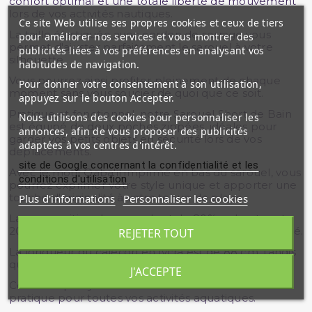
confort optimal et une totale liberté de mouvement
lors de vos activités nautiques.
Ce site Web utilise ses propres cookies et ceux de tiers
La taille élastiquée avec cordon de serrage vous
pour améliorer nos services et vous montrer des
permet d'ajuster parfaitement le sarouel à votre
publicités liées à vos préférences en analysant vos
silhouette.
habitudes de navigation.
Vous pourrez ainsi profiter pleinement de chaque
Pour donner votre consentement à son utilisation,
moment sans vous soucier de quoi que ce soit.
appuyez sur le bouton Accepter.
Pratique et fonctionnel, notre Sarouel Short de Bain
Nous utilisons des cookies pour personnaliser les
est équipé de deux poches zippées, idéales pour
annonces, afin de vous proposer des publicités
garder vos petits objets en sécurité lors de vos
adaptées à vos centres d'intérêt.
déplacements.
site de Google concernant la confidentialité et les
Avec le motif Qaba'il imprimé en bas du sarouel, vous
conditions d'utilisation
pourrez exprimer votre style unique et apporter une
touche d'originalité à votre tenue de plage.
Plus d'informations
Personnaliser les cookies
La composition du sarouel est de 80% polyester et
20% élasthanne, assurant à la fois confort et durabilité.
REJETER TOUT
La longueur du caleçon en lycra est de 88 cm, tandis
que celle du short est de 61 cm.
J'ACCEPTE
Cette coupe cycliste est à la fois tendance et
pratique pour toutes vos activités aquatiques.