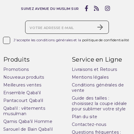
SUIVEZ AVENUE DU MUSLIM SUR

J'accepte les conditions générales et la
politique de confidentialité
Produits
Service en Ligne
Promotions
Livraisons et Retours
Nouveaux produits
Mentions légales
Meilleures ventes
Conditions générales de
vente
Ensemble Qaba'il
Guide des tailles :
Pantacourt Qaba'il
choisissez la coupe idéale
Qaba'il : vêtements
pour sublimer votre style
musulman
Plan du site
Qamis Qaba'il Homme
Contactez-nous
Sarouel de Bain Qaba'il
Questions fréquentes :