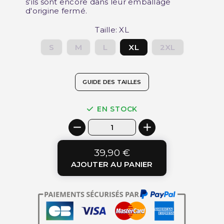
s'ils sont encore dans leur emballage
d'origine fermé.
Taille: XL
S
M
L
XL
2XL
GUIDE DES TAILLES
EN STOCK
39,90 €
AJOUTER AU PANIER