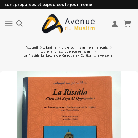
Besoin d'aide ? Retrouvez notre FAQ
Livraison offerte à partir de 89€ d'achat*
Les Commandes passées avant 15h (lun au Vend)
sont préparées et expédiées le jour même
Accueil
Librairie
Livre sur l'Islam en français
Livre la jurisprudence en Islam
La Rissâla La Lettre de Kairouan - Edition Universelle