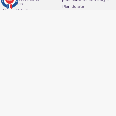
3284 avis
musulman
Plan du site
Qamis Qaba'il Homme
Contactez-nous
Sarouel de Bain Qaba'il
Questions fréquentes :
Sarouel Qaba'il pour
FAQ
homme
Ouvrir une réclamation
Sweat Qaba'il
Notre magasin
T-shirt Qaba'il
Avenue du
Votre compte
Muslim
Informations personnelles
16 Boulevard Charles
Commandes
Nedelec
Avoirs
13001 Marseille
Adresses
France
Vos bons de réduction
06 13 36 50 45
Mes alertes
Marchand approuvé par la Société des Avis Garantis,
cliquez ici
pour vérifier
.