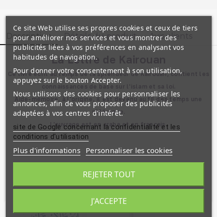
Ce site Web utilise ses propres cookies et ceux de tiers
Description
Détails du produit
Avis clients
pour améliorer nos services et vous montrer des
publicités liées à vos préférences en analysant vos
habitudes de navigation.
La Lettre de Kairouan
Pour donner votre consentement à son utilisation,
Ce livre écrit au temps de la splendeur de Kairouan, contient les
appuyez sur le bouton Accepter.
connaissances de base sur l'islam et sa loi.
Nous utilisons des cookies pour personnaliser les
Aide-mémoire, à l'origine, il est devenu au fil des temps une
annonces, afin de vous proposer des publicités
référence.
adaptées à vos centres d'intérêt.
L'ouvrage est en arabe et en français.
site de Google concernant la confidentialité et les
conditions d'utilisation
Plus d'informations
Personnaliser les cookies
REJETER TOUT
Produits similaires
J'ACCEPTE