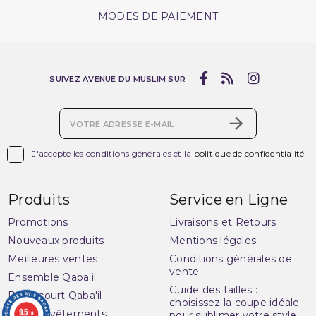
MODES DE PAIEMENT
SUIVEZ AVENUE DU MUSLIM SUR

J'accepte les conditions générales et la
politique de confidentialité
Produits
Service en Ligne
Promotions
Livraisons et Retours
Nouveaux produits
Mentions légales
Meilleures ventes
Conditions générales de
vente
Ensemble Qaba'il
Guide des tailles :
Pantacourt Qaba'il
choisissez la coupe idéale
9.5
Qaba'il : vêtements
pour sublimer votre style
/10