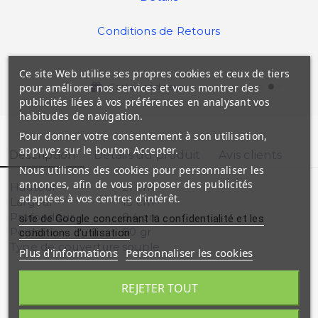
Conditions de Retours
Ce site Web utilise ses propres cookies et ceux de tiers
pour améliorer nos services et vous montrer des
Cartes cadeaux
publicités liées à vos préférences en analysant vos
habitudes de navigation.
Pour donner votre consentement à son utilisation,
appuyez sur le bouton Accepter.
Description
Détails du produit
Avis clients
Nous utilisons des cookies pour personnaliser les
annonces, afin de vous proposer des publicités
Hauteur
21 cm
adaptées à vos centres d'intérêt.
Largeur
15 cm
Profondeur
0,4 cm
site de Google concernant la confidentialité et les
Poids
80 gr
conditions d'utilisation
Type de couverture
souple
Plus d'informations
Personnaliser les cookies
REJETER TOUT