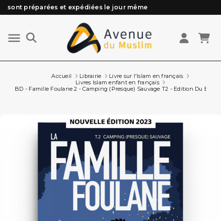
sont préparées et expédiées le jour même
Besoin d'aide ? Retrouvez notre FAQ
Livraison offerte à partir de 89€ d'achat*
Les Commandes passées avant 15h (lun au Vend)
Accueil
Librairie
Livre sur l'Islam en français
Livres Islam enfant en français
BD - Famille Foulane 2 - Camping (Presque) Sauvage T2 - Edition Du Bdou