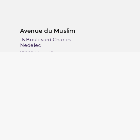
Avenue du Muslim
16 Boulevard Charles
Nedelec
13001 Marseille
France
06 13 36 50 45
(1 avis)
érifier
.