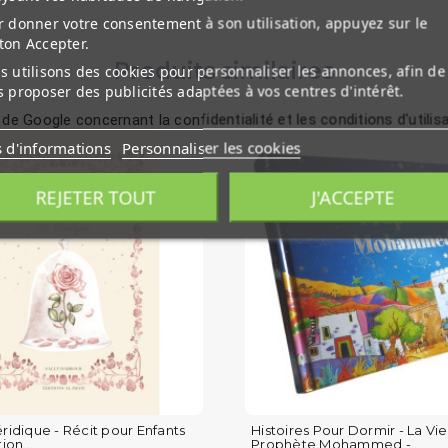
 donner votre consentement à son utilisation, appuyez sur le
ton Accepter.
Produits similaires
 utilisons des cookies pour personnaliser les annonces, afin de
 proposer des publicités adaptées à vos centres d'intérêt.
 de Google concernant la confidentialité et les conditions d'utilis
s d'informations
Personnaliser les cookies
REJETER TOUT
J'ACCEPTE
éridique - Récit pour Enfants
Histoires Pour Dormir - La Vi
ion...
Prophète Mohammed -...