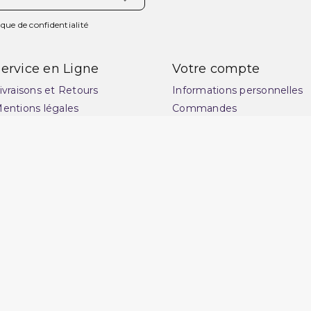
ique de confidentialité
ervice en Ligne
Votre compte
ivraisons et Retours
Informations personnelles
entions légales
Commandes
onditions générales de
Avoirs
ente
Adresses
uide des tailles : choisissez
Vos bons de réduction
a coupe idéale pour
Mes alertes
ublimer votre style
lan du site
ontactez-nous
uestions fréquentes : FAQ
uvrir une réclamation
otre magasin
rchand approuvé par la Société des Avis Garantis,
cliquez ici pour v