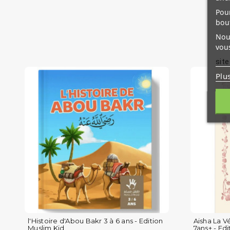
Pour
bou
Nous
vous
site
Plu
l'Histoire d'Abou Bakr 3 à 6 ans - Edition
Aisha La V
Muslim Kid
7ans+ - Edit