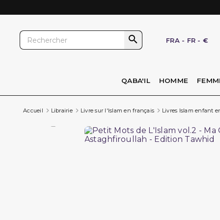

FRA
-
FR
-
€
QABA'IL
HOMME
FEMM
Accueil
Librairie
Livre sur l'Islam en français
Livres Islam enfant e