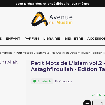
Besoin d'aide ? Retrouvez notre FAQ
Livraison offerte à partir de 89€ d'achat*
Les Commandes passées avant 15h (lun au Vend)
E
ENFANT
PARFUM
LIBRAIRIE
BIEN-ÊTRE
ACCESSO
n français
Petit Mots de L'Islam vol.2 - Ma Cha Allah, Astaghfiroullah - Edition
Petit Mots de L'Islam vol.2 
Astaghfiroullah - Edition T
14 Produits
En stock
EN 