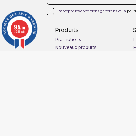

J'accepte les conditions générales et la
polit
9.5
/10
Produits
S
3283 avis
Promotions
L
Nouveaux produits
M
Meilleures ventes
C
v
Ensemble Qaba'il
G
Pantacourt Qaba'il
l
Qaba'il : vêtements
s
musulman
P
Qamis Qaba'il Homme
C
Sarouel de Bain Qaba'il
Q
Sarouel Qaba'il pour homme
O
Sweat Qaba'il
N
T-shirt Qaba'il
Ma