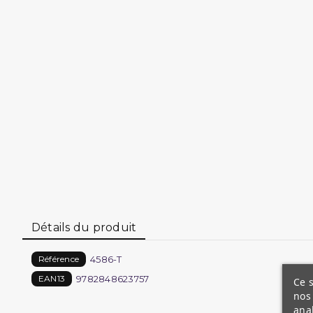
Détails du produit
4586-T
Référence
9782848623757
EAN13
Ce s
nos 
ana