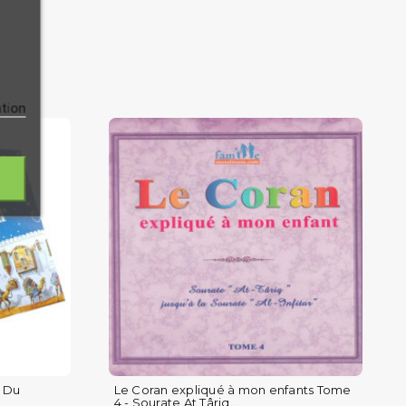
ation
e Du
Le Coran expliqué à mon enfants Tome
4 - Sourate At Târiq...