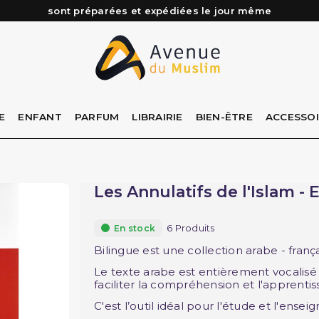
Besoin d'aide ? Retrouvez notre FAQ
Livraison offerte à partir de 89€ d'achat*
Les Commandes passées avant 15h (lun au Vend)
E
ENFANT
PARFUM
LIBRAIRIE
BIEN-ÊTRE
ACCESSO
Les Annulatifs de l'Islam - 
6 Produits
En stock
Bilingue est une collection arabe - frança
Le texte arabe est entièrement vocalisé e
faciliter la compréhension et l'apprentis
C'est l’outil idéal pour l'étude et l'ense