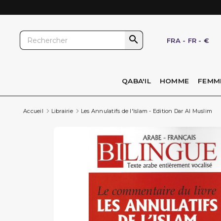

FRA
-
FR
-
€
QABA'IL
HOMME
FEMM
Accueil
Librairie
Les Annulatifs de l'Islam - Edition Dar Al Muslim