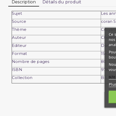
Description
Détails du produit
Sujet
Les ann
Source
coran 
Thème
Croyan
Ce s
Auteur
Cheikh
nos 
ana
Editeur
Dar al 
Pour
Format
15x21
bou
Nombre de pages
80
Nous
vous
ISBN
978291
site
Collection
BILIN
Plu