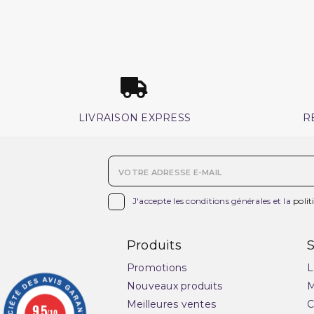
LIVRAISON EXPRESS
R

J'accepte les conditions générales et la
polit
Produits
S
Promotions
L
Nouveaux produits
M
Meilleures ventes
C
9.5
/10