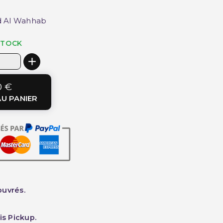
d Al Wahhab
STOCK
0 €
U PANIER
ouvrés.
is Pickup.