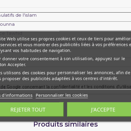
ulatifs de l'islam
Sounna
ce Tawhid
ite Web utilise ses propres cookies et ceux de tiers pour amélior
 Sâlih Al-Fawzân -d'après l'œuvre de Muhammad ibn Ab
services et vous montrer des publicités liées à vos préférences 
lysant vos habitudes de navigation.
Muslim
 donner votre consentement à son utilisation, appuyez sur le
ton Accepter.
 utilisons des cookies pour personnaliser les annonces, afin de
 proposer des publicités adaptées à vos centres d'intérêt.
7113967
 de Google concernant la confidentialité et les conditions d'utilis
GUE
s d'informations
Personnaliser les cookies
REJETER TOUT
J'ACCEPTE
Produits similaires