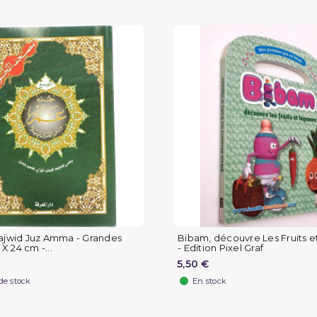
Tajwid Juz Amma - Grandes
Bibam, découvre Les Fruits 
 X 24 cm -...
- Edition Pixel Graf
5,50 €
de stock
En stock