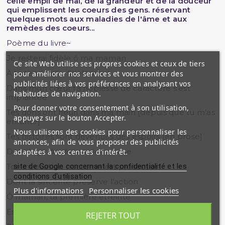
celle empli de mal, de la grandeur et de la douceur
qui emplissent les coeurs des gens. réservant
quelques mots aux maladies de l'âme et aux
remèdes des coeurs...
Poème du livre~
Je resterai fidèle ô ma maman
Ce site Web utilise ses propres cookies et ceux de tiers
À ta tendresse, fidèlement
pour améliorer nos services et vous montrer des
publicités liées à vos préférences en analysant vos
Dans mon cœur ta noblesse de caractère s’est
habitudes de navigation.
implantée
Pour donner votre consentement à son utilisation,
Tes dons ont fleuri dans ma main [depuis que tu m’as
appuyez sur le bouton Accepter.
enfanté]
Nous utilisons des cookies pour personnaliser les
Tes histoires sont devenues des espoirs [en prose]
annonces, afin de vous proposer des publicités
Dans le jardin de ma vie en rose
adaptées à vos centres d'intérêt.
site de Google concernant la confidentialité et les
Ton invocation nocturne est protection
conditions d'utilisation
Dont la sincérité préserve l’action
Plus d'informations
Personnaliser les cookies
Ô maman, ta première étreinte
Est une étreinte jamais éteinte
REJETER TOUT