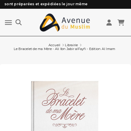
Besoin d'aide ? Retrouvez notre FAQ
Livraison offerte à partir de 89€ d'achat*
Les Commandes passées avant 15h (lun au Vend)
Accueil
Librairie
Le Bracelet de ma Mère - Ali Ibn Jabir alFayfi - Edition Al Imam