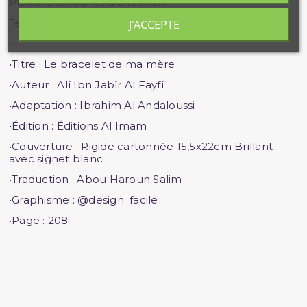
Pleine d’amour et d’affection
Tel le paradis me permet d’être fort [en réaction]
J'ACCEPTE
-
•Titre : Le bracelet de ma mère
•Auteur : Alî Ibn Jabîr Al Fayfî
•Adaptation : Ibrahim Al Andaloussi
•Édition : Éditions Al Imam
•Couverture : Rigide cartonnée 15,5x22cm Brillant
avec signet blanc
•Traduction : Abou Haroun Salim
•Graphisme : @design_facile
•Page : 208