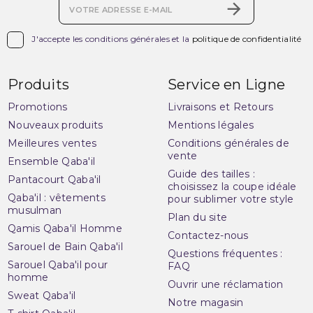

J'accepte les conditions générales et la
politique de confidentialité
Produits
Service en Ligne
Promotions
Livraisons et Retours
Nouveaux produits
Mentions légales
Meilleures ventes
Conditions générales de
vente
Ensemble Qaba'il
Guide des tailles :
Pantacourt Qaba'il
choisissez la coupe idéale
Qaba'il : vêtements
pour sublimer votre style
musulman
Plan du site
Qamis Qaba'il Homme
Contactez-nous
Sarouel de Bain Qaba'il
Questions fréquentes :
Sarouel Qaba'il pour
FAQ
homme
Ouvrir une réclamation
Sweat Qaba'il
Notre magasin