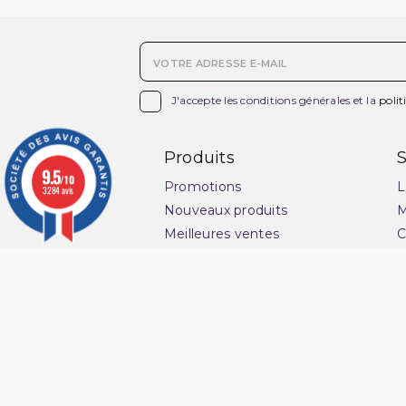

J'accepte les conditions générales et la
polit
Produits
S
9.5
/10
Promotions
L
3284 avis
Nouveaux produits
M
Meilleures ventes
C
v
Ensemble Qaba'il
G
Pantacourt Qaba'il
l
Qaba'il : vêtements
s
musulman
P
Qamis Qaba'il Homme
C
Sarouel de Bain Qaba'il
Q
Sarouel Qaba'il pour homme
O