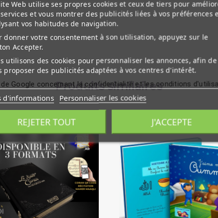
ite Web utilise ses propres cookies et ceux de tiers pour amélior
services et vous montrer des publicités liées à vos préférences 
lysant vos habitudes de navigation.
 donner votre consentement à son utilisation, appuyez sur le
ton Accepter.
 utilisons des cookies pour personnaliser les annonces, afin de
 proposer des publicités adaptées à vos centres d'intérêt.
 de Google concernant la confidentialité et les conditions d'utilis
Produits similaires
s d'informations
Personnaliser les cookies
REJETER TOUT
J'ACCEPTE