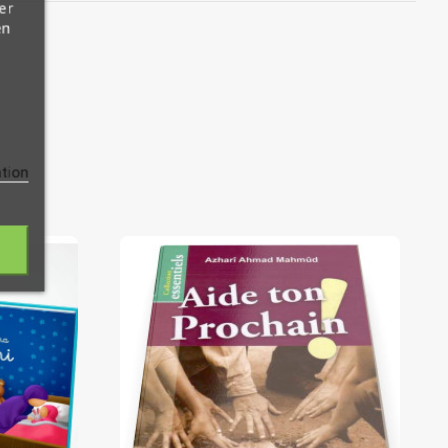
er
en
ation