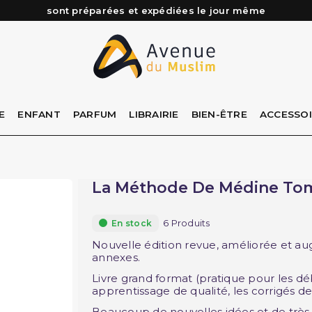
sont préparées et expédiées le jour même
Besoin d'aide ? Retrouvez notre FAQ
Livraison offerte à partir de 89€ d'achat*
Les Commandes passées avant 15h (lun au Vend)
E
ENFANT
PARFUM
LIBRAIRIE
BIEN-ÊTRE
ACCESSO
La Méthode De Médine Tome
6 Produits
En stock
Nouvelle édition revue, améliorée et 
annexes.
Livre grand format (pratique pour les d
apprentissage de qualité, les corrigés de 
Beaucoup de nouvelles idées et de tr