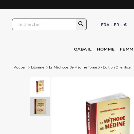

FRA
-
FR
-
€
QABA'IL
HOMME
FEMM
Accueil
Librairie
La Méthode De Médine Tome 3 - Edition Orientica