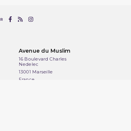
UR
Avenue du Muslim
16 Boulevard Charles
Nedelec
13001 Marseille
France
06 13 36 50 45