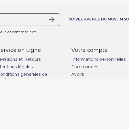
SUIVEZ AVENUE DU MUSLIM S
ique de confidentialité
ervice en Ligne
Votre compte
ivraisons et Retours
Informations personnelles
entions légales
Commandes
onditions générales de
Avoirs
ente
Adresses
uide des tailles : choisissez
Vos bons de réduction
a coupe idéale pour
Mes alertes
ublimer votre style
lan du site
ontactez-nous
uestions fréquentes : FAQ
uvrir une réclamation
(1 avis)