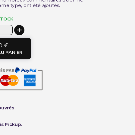
ême type, ont été ajoutés.
STOCK
0 €
U PANIER
ouvrés.
is Pickup.