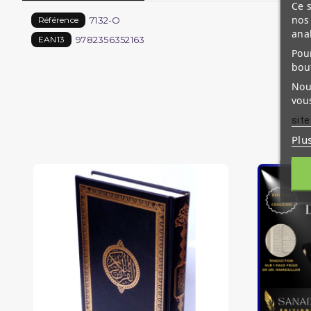
Ce s
nos 
7132-O
Référence
ana
9782356352163
EAN13
Pour
bou
Nous
vous
site
Plu