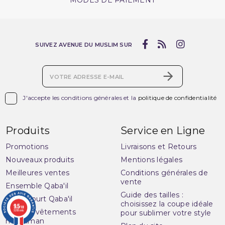
MODES DE PAIEMENT
SUIVEZ AVENUE DU MUSLIM SUR

J'accepte les conditions générales et la
politique de confidentialité
Produits
Service en Ligne
Promotions
Livraisons et Retours
Nouveaux produits
Mentions légales
Meilleures ventes
Conditions générales de
vente
Ensemble Qaba'il
Guide des tailles :
Pantacourt Qaba'il
choisissez la coupe idéale
9.5
/10
Qaba'il : vêtements
3283 avis
pour sublimer votre style
musulman