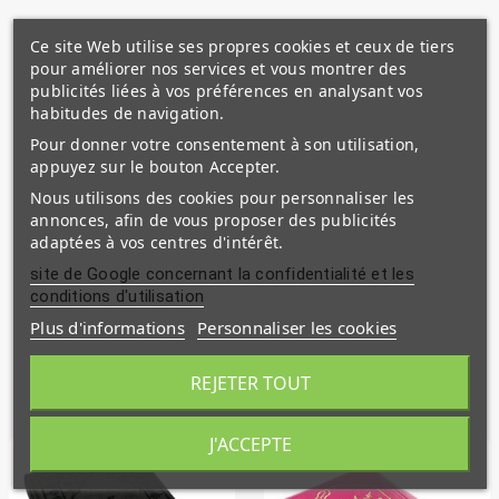
juriste hanafite.
Ce site Web utilise ses propres cookies et ceux de tiers
Originaire de Taha en Basse Egypte, il étudia sou la
pour améliorer nos services et vous montrer des
direction de plus de trois cents maîtres.
publicités liées à vos préférences en analysant vos
habitudes de navigation.
Il étudia dans un premier temps la jurisprudence
chaféite, sous la direction de son oncle maternel al-
Pour donner votre consentement à son utilisation,
Mazini, l?un des disciples de l?Imam al-Shafi?i.
appuyez sur le bouton Accepter.
Nous utilisons des cookies pour personnaliser les
Par la suite, il suivit le rite hanafite et rédigea,
annonces, afin de vous proposer des publicités
notamment, Ahkam al-Qur?an (Traité sur les sciences
coraniques), Sharh ma?ani al-?athar (Explication du
adaptées à vos centres d'intérêt.
sens des hadiths).
site de Google concernant la confidentialité et les
conditions d'utilisation
Plus d'informations
Personnaliser les cookies
REJETER TOUT
Produits similaires
J'ACCEPTE