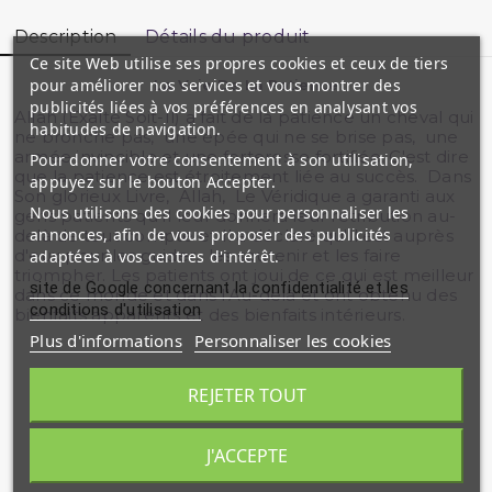
Description
Détails du produit
Ce site Web utilise ses propres cookies et ceux de tiers
pour améliorer nos services et vous montrer des
La Voie De La Patience
publicités liées à vos préférences en analysant vos
Allah (Exalté Soit-Il) a fait de la patience un cheval qui
habitudes de navigation.
ne bronche pas, une épée qui ne se brise pas, une
armée invincible et une forteresse fortifiée. C'est dire
Pour donner votre consentement à son utilisation,
que la patience est étroitement liée au succès. Dans
appuyez sur le bouton Accepter.
Son glorieux Livre, Allah, Le Véridique a garanti aux
Nous utilisons des cookies pour personnaliser les
gens patients qu'Il leur donnera leur rétribution au-
annonces, afin de vous proposer des publicités
delà de tout compte et Il a déclaré qu'Il est auprès
d'eux pour les guider, les soutenir et les faire
adaptées à vos centres d'intérêt.
triompher. Les patients ont joui de ce qui est meilleur
site de Google concernant la confidentialité et les
dans ce monde et dans l'Au-delà et ont obtenu des
conditions d'utilisation
bienfaits apparents et des bienfaits intérieurs.
Plus d'informations
Personnaliser les cookies
REJETER TOUT
Produits similaires
J'ACCEPTE