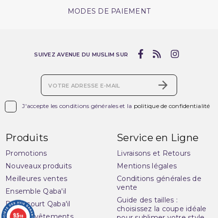
MODES DE PAIEMENT
SUIVEZ AVENUE DU MUSLIM SUR

J'accepte les conditions générales et la
politique de confidentialité
Produits
Service en Ligne
Promotions
Livraisons et Retours
Nouveaux produits
Mentions légales
Meilleures ventes
Conditions générales de
vente
Ensemble Qaba'il
Guide des tailles :
Pantacourt Qaba'il
choisissez la coupe idéale
9.5
Qaba'il : vêtements
pour sublimer votre style
/10