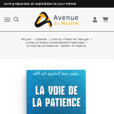
sont préparées et expédiées le jour même
Besoin d'aide ? Retrouvez notre FAQ
Livraison offerte à partir de 89€ d'achat*
Les Commandes passées avant 15h (lun au Vend)
Accueil
Librairie
Livre sur l'Islam en français
Livres sur le bon comportement Islamique
La Voie De La Patience - Edition Al Madina