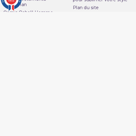
3280 avis
musulman
Plan du site
Qamis Qaba'il Homme
Contactez-nous
(1 avis)
Sarouel de Bain Qaba'il
Questions fréquentes :
Sarouel Qaba'il pour
FAQ
homme
Ouvrir une réclamation
Sweat Qaba'il
Notre magasin
T-shirt Qaba'il
Avenue du
Votre compte
Muslim
Informations personnelles
16 Boulevard Charles
Commandes
Nedelec
Avoirs
13001 Marseille
Adresses
France
Vos bons de réduction
06 13 36 50 45
Mes alertes
Marchand approuvé par la Société des Avis Garantis,
cliquez ici
pour vérifier
.