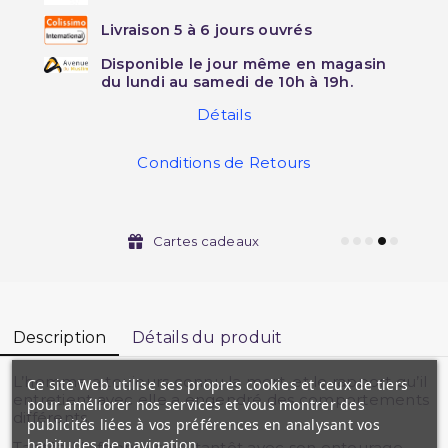
Livraison 5 à 6 jours ouvrés
Disponible le jour même en magasin
du lundi au samedi de 10h à 19h.
Détails
Conditions de Retours
Cartes cadeaux
Description
Détails du produit
L’homme a toujours connu la mort, et le rapport qu’il
Ce site Web utilise ses propres cookies et ceux de tiers
entretient avec elle a engendré des comportements
pour améliorer nos services et vous montrer des
différents.
publicités liées à vos préférences en analysant vos
habitudes de navigation.
Tantôt il l’affronte seul, tantôt avec son entourage.