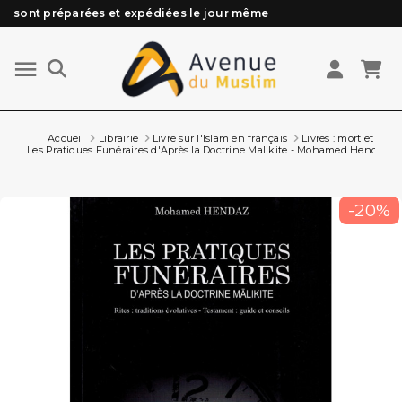
Besoin d'aide ? Retrouvez notre FAQ
Livraison offerte à partir de 89€ d'achat*
Les Commandes passées avant 15h (lun au Vend)
Accueil
Librairie
Livre sur l'Islam en français
Livres : mort et péc
Les Pratiques Funéraires d'Après la Doctrine Malikite - Mohamed Hendaz - E
-20%