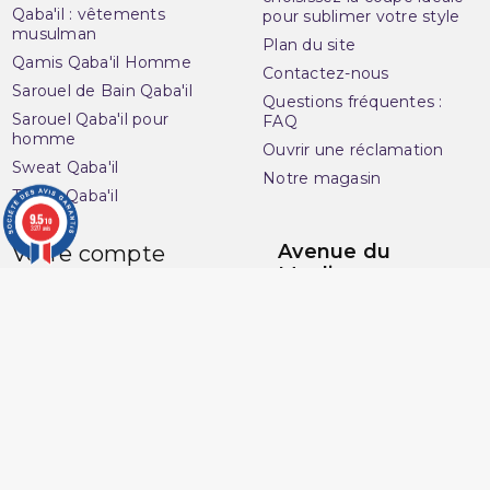
Qaba'il : vêtements
pour sublimer votre style
musulman
Plan du site
Qamis Qaba'il Homme
Contactez-nous
Sarouel de Bain Qaba'il
Questions fréquentes :
Sarouel Qaba'il pour
FAQ
homme
Ouvrir une réclamation
Sweat Qaba'il
Notre magasin
T-shirt Qaba'il
9.5
/10
3277 avis
Avenue du
Votre compte
Muslim
Informations personnelles
16 Boulevard Charles
Commandes
Nedelec
Avoirs
13001 Marseille
Adresses
France
Vos bons de réduction
06 13 36 50 45
Mes alertes
Marchand approuvé par la Société des Avis Garantis,
cliquez ici