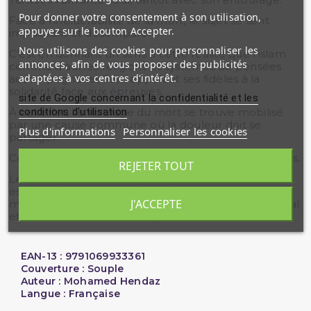
Pour donner votre consentement à son utilisation,
Face à l’inéluctabilité de la mort, le sujet se sent
appuyez sur le bouton Accepter.
impuissant et désemparé.
Nous utilisons des cookies pour personnaliser les
C’est en donnant un sens à cette réalité que l’islam
annonces, afin de vous proposer des publicités
comme d’autres religions et systèmes de pensées
adaptées à vos centres d'intérêt.
accompagne les faits, appelant ses fidèles à la
solidarité face aux épreuves.
site de Google concernant la confidentialité et les
conditions d'utilisation
À cet effet, l’entourage du mort se trouve mobilisé
par une cause commune où la douleur doit se
Plus d'informations
Personnaliser les cookies
partager.
Ceci met en avant les relations entre morts et vivants.
REJETER TOUT
Le concept de la mort, provoquant des réticences,
est un des paramètres entraînant, en Occident, une
J'ACCEPTE
méconnaissance manifeste du droit funéraire général
et celui des musulmans en particulier.
EAN-13 : 9791069933361
Couverture : Souple
Auteur : Mohamed Hendaz
Langue : Française