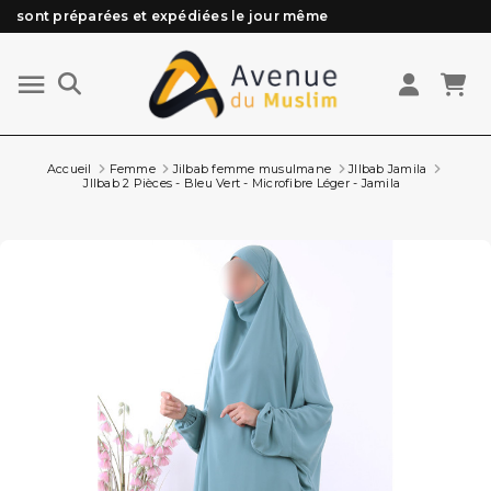
sont préparées et expédiées le jour même
Besoin d'aide ? Retrouvez notre FAQ
Livraison offerte à partir de 89€ d'achat*
Les Commandes passées avant 15h (lun au Vend)
Accueil
Femme
Jilbab femme musulmane
JIlbab Jamila
JIlbab 2 Pièces - Bleu Vert - Microfibre Léger - Jamila