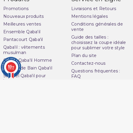
Promotions
Livraisons et Retours
Nouveaux produits
Mentions légales
Meilleures ventes
Conditions générales de
vente
Ensemble Qaba'il
Guide des tailles :
Pantacourt Qaba'il
choisissez la coupe idéale
Qaba'il : vêtements
pour sublimer votre style
musulman
Plan du site
Qamis Qaba'il Homme
Contactez-nous
9.5
/10
Sarouel de Bain Qaba'il
3284 avis
Questions fréquentes :
Sarouel Qaba'il pour
FAQ
homme
Ouvrir une réclamation
Sweat Qaba'il
Notre magasin
T-shirt Qaba'il
Avenue du
Votre compte
Muslim
Informations personnelles
16 Boulevard Charles
Commandes
Nedelec