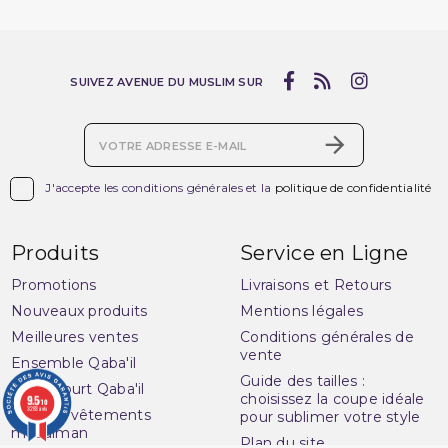
SUIVEZ AVENUE DU MUSLIM SUR

J'accepte les conditions générales et la
politique de confidentialité
Produits
Service en Ligne
Promotions
Livraisons et Retours
Nouveaux produits
Mentions légales
Meilleures ventes
Conditions générales de
vente
Ensemble Qaba'il
Guide des tailles :
Pantacourt Qaba'il
choisissez la coupe idéale
9.5
/10
3283 avis
Qaba'il : vêtements
pour sublimer votre style
musulman
Plan du site