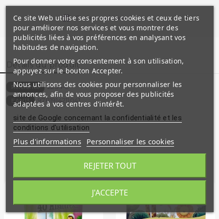
Ce site Web utilise ses propres cookies et ceux de tiers
Cartes cadeaux
pour améliorer nos services et vous montrer des
publicités liées à vos préférences en analysant vos
habitudes de navigation.
Pour donner votre consentement à son utilisation,
Détails du produit
appuyez sur le bouton Accepter.
Nous utilisons des cookies pour personnaliser les
2234-L
Référence
annonces, afin de vous proposer des publicités
9781914211041
EAN13
adaptées à vos centres d'intérêt.
site de Google concernant la confidentialité et les
conditions d'utilisation
Plus d'informations
Personnaliser les cookies
Produits similaires
REJETER TOUT
J'ACCEPTE