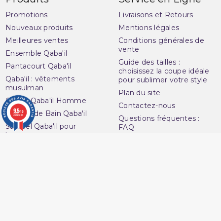
Promotions
Livraisons et Retours
Nouveaux produits
Mentions légales
Meilleures ventes
Conditions générales de
vente
Ensemble Qaba'il
Guide des tailles :
Pantacourt Qaba'il
choisissez la coupe idéale
Qaba'il : vêtements
pour sublimer votre style
musulman
Plan du site
Qamis Qaba'il Homme
Contactez-nous
9.5
/10
Sarouel de Bain Qaba'il
3283 avis
Questions fréquentes :
Sarouel Qaba'il pour
FAQ
homme
Ouvrir une réclamation
Sweat Qaba'il
Notre magasin
T-shirt Qaba'il
Avenue du
Votre compte
Muslim
Informations personnelles
16 Boulevard Charles
Commandes
Nedelec