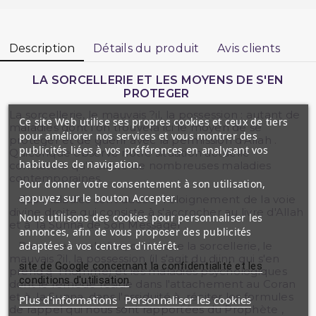
Description
Détails du produit
Avis clients
LA SORCELLERIE ET LES MOYENS DE S'EN
PROTEGER
La sorcellerie, le mauvais ?il, la possession : autant de
Ce site Web utilise ses propres cookies et ceux de tiers
maladies dont l'on trouvera ici le moyen de se
pour améliorer nos services et vous montrer des
protéger et de guérir avec la permission d'Allah .
publicités liées à vos préférences en analysant vos
Quiconque observe notre situation actuelle
habitudes de navigation.
constatera qu'il existe de nombreuses maladies
contemporaines.
Pour donner votre consentement à son utilisation,
appuyez sur le bouton Accepter.
Ces maladies sont dues à l'éloignement de la voie
divine droite qui consiste à s'accrocher au livre d'Allah
Nous utilisons des cookies pour personnaliser les
et à la Sunna de Son Messager .
annonces, afin de vous proposer des publicités
adaptées à vos centres d'intérêt.
Parmi ces maladies, on trouve la sorcellerie, le
mauvais ?il, la possession (il s'agit du djinn qui s'en
site de Google concernant la confidentialité et les
prend à l'homme) et les maladies psychologiques
conditions d'utilisation
dont le remède réside dans l'attachement au Coran
et à la Sunna, dans l'assiduité à réciter les formules
Plus d'informations
Personnaliser les cookies
de rappel qui nous sont rapportées du Prophète ,