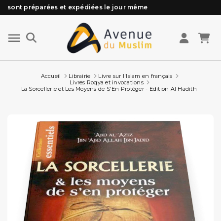
Besoin d'aide ? Retrouvez notre FAQ
Livraison offerte à partir de 89€ d'achat*
Les Commandes passées avant 15h (lun au Vend)
sont préparées et expédiées le jour même
Accueil
Librairie
Livre sur l'Islam en français
Livres Roqya et invocations
La Sorcellerie et Les Moyens de S'En Protéger - Edition Al Hadith