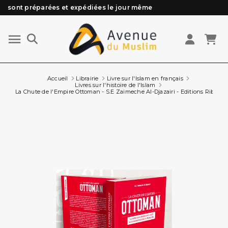
Besoin d'aide ? Retrouvez notre FAQ
Livraison offerte à partir de 89€ d'achat*
Les Commandes passées avant 15h (lun au Vend)
Accueil
Librairie
Livre sur l'Islam en français
Livres sur l'histoire de l'Islam
La Chute de l'Empire Ottoman - S.E Zaimeche Al-Djazairi - Editions Ribât