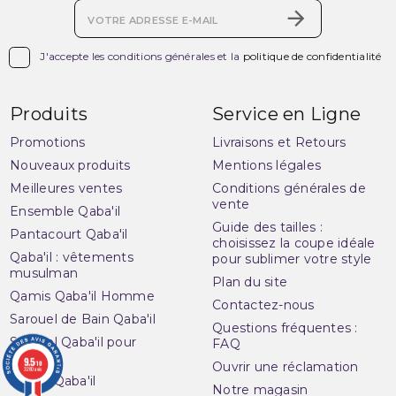

J'accepte les conditions générales et la
politique de confidentialité
Produits
Service en Ligne
Promotions
Livraisons et Retours
Nouveaux produits
Mentions légales
Meilleures ventes
Conditions générales de
vente
Ensemble Qaba'il
Guide des tailles :
Pantacourt Qaba'il
choisissez la coupe idéale
Qaba'il : vêtements
pour sublimer votre style
musulman
Plan du site
Qamis Qaba'il Homme
Contactez-nous
Sarouel de Bain Qaba'il
Questions fréquentes :
Sarouel Qaba'il pour
FAQ
homme
9.5
/10
Ouvrir une réclamation
3280 avis
Sweat Qaba'il
Notre magasin