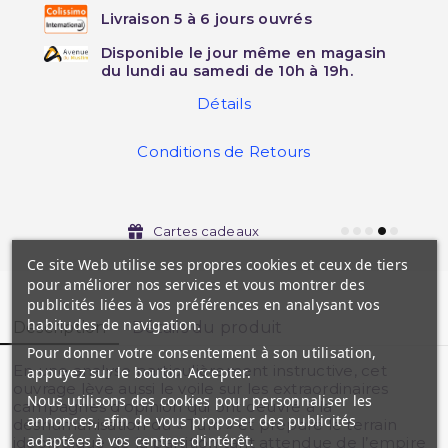
Livraison 5 à 6 jours ouvrés
Disponible le jour même en magasin
du lundi au samedi de 10h à 19h.
Détails
Conditions de Retours
Cartes cadeaux
Ce site Web utilise ses propres cookies et ceux de tiers
pour améliorer nos services et vous montrer des
publicités liées à vos préférences en analysant vos
habitudes de navigation.
Description
Détails du produit
Pour donner votre consentement à son utilisation,
En une analyse particulièrement instructive, cet
appuyez sur le bouton Accepter.
ouvrage lève aussi le voile sur les extraordinaires
Nous utilisons des cookies pour personnaliser les
campagnes d’opinion qui ont oeuvré à la
annonces, afin de vous proposer des publicités
déshumanisation du « Turc » et préparé le terrain
adaptées à vos centres d'intérêt.
idéologique de la partition tant attendue de l’empire