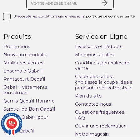

J'accepte les conditions générales et la
politique de confidentialité
Produits
Service en Ligne
Promotions
Livraisons et Retours
Nouveaux produits
Mentions légales
Meilleures ventes
Conditions générales de
vente
Ensemble Qaba'il
Guide des tailles :
Pantacourt Qaba'il
choisissez la coupe idéale
Qaba'il : vêtements
pour sublimer votre style
musulman
Plan du site
Qamis Qaba'il Homme
Contactez-nous
Sarouel de Bain Qaba'il
Questions fréquentes :
Sarouel Qaba'il pour
FAQ
9.5
homme
/10
Ouvrir une réclamation
3277 avis
Sweat Qaba'il
Notre magasin
T-shirt Qaba'il