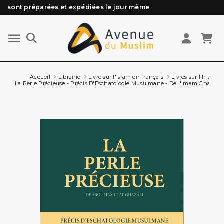
sont préparées et expédiées le jour même
Besoin d'aide ? Retrouvez notre FAQ
Livraison offerte à partir de 89€ d'achat*
Les Commandes passées avant 15h (lun au Vend)
Accueil
Librairie
Livre sur l'Islam en français
Livres sur l'histoire
La Perle Précieuse - Précis D'Eschatologie Musulmane - De l'imam Ghazali -