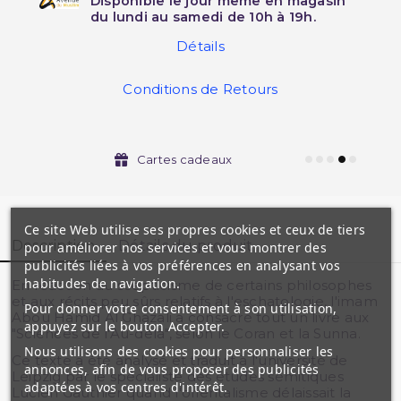
Disponible le jour même en magasin
du lundi au samedi de 10h à 19h.
Détails
Conditions de Retours
Cartes cadeaux
Ce site Web utilise ses propres cookies et ceux de tiers
Description
Détails du produit
pour améliorer nos services et vous montrer des
publicités liées à vos préférences en analysant vos
habitudes de navigation.
En réaction au scepticisme de certains philosophes
et aux récits peu sûrs relatifs à l'eschatologie, l'imam
Pour donner votre consentement à son utilisation,
Abou Hamid Al Ghazali a consacré tout un livre aux
appuyez sur le bouton Accepter.
"Sciences de l'Au-delà", selon le Coran et la Sunna.
Nous utilisons des cookies pour personnaliser les
Ce texte a été analysé et traduit à l'université de
annonces, afin de vous proposer des publicités
Leipzig par le spécialiste des études sémitiques
adaptées à vos centres d'intérêt.
Lucien Gauthier quand l'orientalisme délaissait la