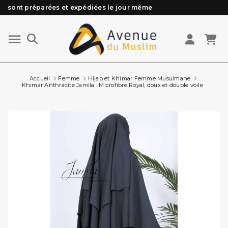
sont préparées et expédiées le jour même
Besoin d'aide ? Retrouvez notre FAQ
Livraison offerte à partir de 89€ d'achat*
Les Commandes passées avant 15h (lun au Vend)
Accueil
Femme
Hijab et Khimar Femme Musulmane
Khimar Anthracite Jamila : Microfibre Royal, doux et double voile