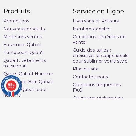
Produits
Service en Ligne
Promotions
Livraisons et Retours
Nouveaux produits
Mentions légales
Meilleures ventes
Conditions générales de
vente
Ensemble Qaba'il
Guide des tailles :
Pantacourt Qaba'il
choisissez la coupe idéale
Qaba'il : vêtements
pour sublimer votre style
musulman
Plan du site
Qamis Qaba'il Homme
Contactez-nous
Sarouel de Bain Qaba'il
Questions fréquentes :
9.5
/10
3284 avis
Sarouel Qaba'il pour
FAQ
homme
Ouvrir une réclamation
Sweat Qaba'il
Notre magasin
T-shirt Qaba'il
Avenue du
Votre compte
Muslim