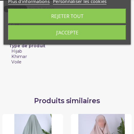
Plus d'informations
Personnaliser les cookies
11421-J-16688
Référence
REJETER TOUT
Couleur
Gris
J'ACCEPTE
Genre
Femme
Type de produit
Hijab
Khimar
Voile
Produits similaires