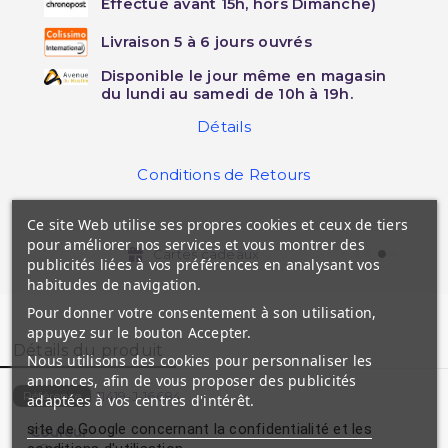
Effectué avant 15h, hors Dimanche)
Livraison 5 à 6 jours ouvrés
Disponible le jour même en magasin
du lundi au samedi de 10h à 19h.
Détails
Conditions de Retours
Ce site Web utilise ses propres cookies et ceux de tiers
pour améliorer nos services et vous montrer des
Cartes cadeaux
publicités liées à vos préférences en analysant vos
habitudes de navigation.
Pour donner votre consentement à son utilisation,
appuyez sur le bouton Accepter.
Détails du produit
Nous utilisons des cookies pour personnaliser les
annonces, afin de vous proposer des publicités
11419-J-16684
Référence
adaptées à vos centres d'intérêt.
site de Google concernant la confidentialité et les
Couleur