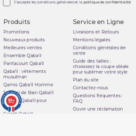

J'accepte les conditions générales et la
politique de confidentialité
Produits
Service en Ligne
Promotions
Livraisons et Retours
Nouveaux produits
Mentions légales
Meilleures ventes
Conditions générales de
vente
Ensemble Qaba'il
Guide des tailles :
Pantacourt Qaba'il
choisissez la coupe idéale
Qaba'il : vêtements
pour sublimer votre style
musulman
Plan du site
Qamis Qaba'il Homme
Contactez-nous
Sarouel de Bain Qaba'il
Questions fréquentes :
9.5
Sarouel Qaba'il pour
FAQ
/10
3277 avis
homme
Ouvrir une réclamation
Sweat Qaba'il
Notre magasin
T-shirt Qaba'il