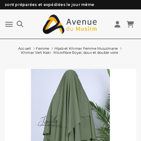
Besoin d'aide ? Retrouvez notre FAQ
Livraison offerte à partir de 89€ d'achat*
Les Commandes passées avant 15h (lun au Vend)
Accueil
Femme
Hijab et Khimar Femme Musulmane
Khimar Vert Kaki : Microfibre Royal, doux et double voile