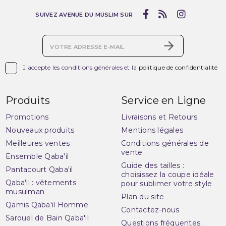
SUIVEZ AVENUE DU MUSLIM SUR

J'accepte les conditions générales et la
politique de confidentialité
Produits
Service en Ligne
Promotions
Livraisons et Retours
Nouveaux produits
Mentions légales
Meilleures ventes
Conditions générales de
vente
Ensemble Qaba'il
Guide des tailles :
Pantacourt Qaba'il
choisissez la coupe idéale
Qaba'il : vêtements
pour sublimer votre style
musulman
Plan du site
Qamis Qaba'il Homme
Contactez-nous
Sarouel de Bain Qaba'il
Questions fréquentes :