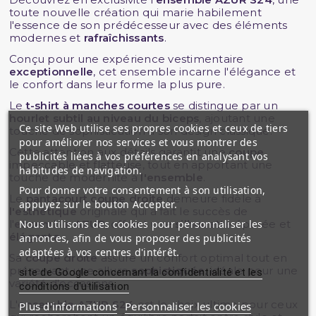
toute nouvelle création qui marie habilement
l'essence de son prédécesseur avec des éléments
modernes et
rafraîchissants
.
Conçu pour une expérience vestimentaire
exceptionnelle
, cet ensemble incarne l'élégance et
le confort dans leur forme la plus pure.
Le
t-shirt à manches courtes
se distingue par un
hourlet subtil au niveau du biceps
, ajoutant une
Ce site Web utilise ses propres cookies et ceux de tiers
touche de sophistication à son design classique.
pour améliorer nos services et vous montrer des
Cette attention aux détails garantit une
coupe
publicités liées à vos préférences en analysant vos
impeccable et flatteuse, tout en apportant une
habitudes de navigation.
touche de modernité à
l'ensemble
.
Pour donner votre consentement à son utilisation,
Le
pantacourt coupe droite
demeure fidèle à
appuyez sur le bouton Accepter.
l'esthétique
originale qui a fait le succès de
Nous utilisons des cookies pour personnaliser les
l'
ensemble AZUR
, offrant une
silhouette
épurée et
élégante
.
annonces, afin de vous proposer des publicités
adaptées à vos centres d'intérêt.
Sa
coupe droite
assure un confort optimal tout en
préservant une allure
sophistiquée
, idéale pour une
site de Google concernant la confidentialité et les
variété d'occasions.
conditions d'utilisation
L'
ensemble AZUR S24
est le choix ultime pour ceux
Plus d'informations
Personnaliser les cookies