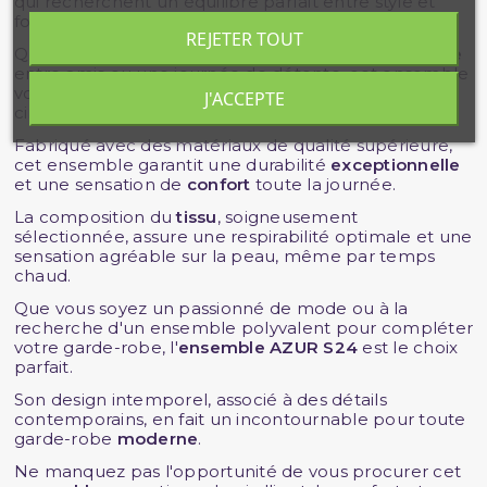
qui recherchent un équilibre parfait entre style et
fonctionnalité.
REJETER TOUT
Que ce soit pour une journée en
ville
, une
escapade
entre amis ou une journée de détente, cet ensemble
vous assure une allure impeccable en toutes
J'ACCEPTE
circonstances.
Fabriqué avec des matériaux de qualité supérieure,
cet ensemble garantit une durabilité
exceptionnelle
et une sensation de
confort
toute la journée.
La composition du
tissu
, soigneusement
sélectionnée, assure une respirabilité optimale et une
sensation agréable sur la peau, même par temps
chaud.
Que vous soyez un passionné de mode ou à la
recherche d'un ensemble polyvalent pour compléter
votre garde-robe, l'
ensemble AZUR S24
est le choix
parfait.
Son design intemporel, associé à des détails
contemporains, en fait un incontournable pour toute
garde-robe
moderne
.
Ne manquez pas l'opportunité de vous procurer cet