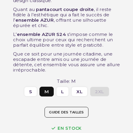
design classique.
Quant au
pantacourt coupe droite
, il reste
fidèle à l'esthétique qui a fait le succès de
l'
ensemble AZUR
, offrant une silhouette
épurée et chic.
L'
ensemble AZUR S24
s'impose comme le
choix ultime pour ceux qui recherchent un
parfait équilibre entre style et praticité.
Que ce soit pour une journée citadine, une
escapade entre amis ou une journée de
détente, cet ensemble vous assure une allure
irréprochable.
Taille: M
S
M
L
XL
2XL
GUIDE DES TAILLES
EN STOCK