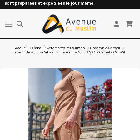
Besoin d'aide ? Retrouvez notre FAQ
Livraison offerte à partir de 89€ d'achat*
Les Commandes passées avant 15h (lun au Vend)
sont préparées et expédiées le jour même
Accueil
Qaba'il : vêtements musulman
Ensemble Qaba'il
Ensemble Azur - Qaba'il
Ensemble AZUR S24 - Camel - Qaba'il