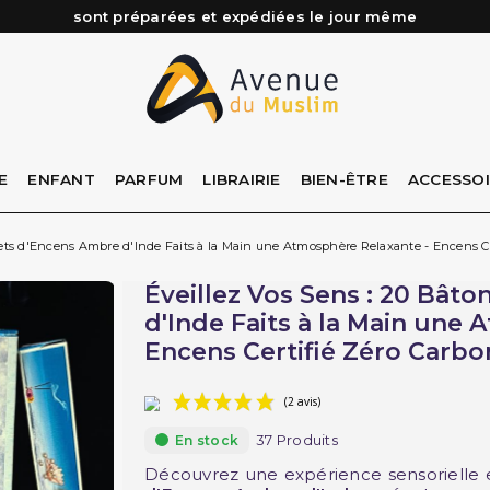
Besoin d'aide ? Retrouvez notre FAQ
Livraison offerte à partir de 89€ d'achat*
Les Commandes passées avant 15h (lun au Vend)
sont préparées et expédiées le jour même
E
ENFANT
PARFUM
LIBRAIRIE
BIEN-ÊTRE
ACCESSO
nets d'Encens Ambre d'Inde Faits à la Main une Atmosphère Relaxante - Encens Ce
Éveillez Vos Sens : 20 Bât
d'Inde Faits à la Main une
Encens Certifié Zéro Carbo
37 Produits
En stock
(2 avis)
Découvrez une expérience sensorielle 