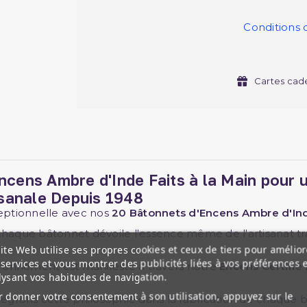
Conditions 
Cartes cad
Encens Ambre d'Inde Faits à la Main pour
tisanale Depuis 1948
eptionnelle avec nos
20 Bâtonnets d'Encens Ambre d'In
haque bâtonnet dévoile l'essence même de l'artisanat tradi
ite Web utilise ses propres cookies et ceux de tiers pour amélior
services et vous montrer des publicités liées à vos préférences 
ronnement est manifeste à travers notre
Encens Certifié
lysant vos habitudes de navigation.
 donner votre consentement à son utilisation, appuyez sur le
ntégrons cette philosophie dans la fabrication de chaque 