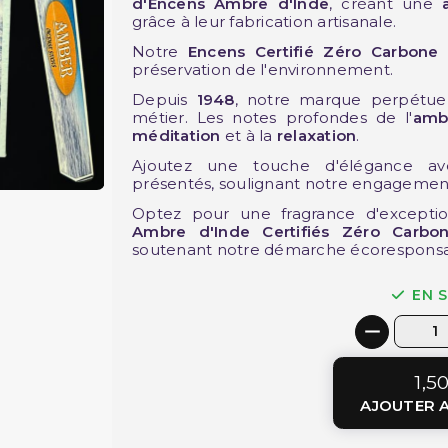
d'Encens Ambre d'Inde
, créant une
grâce à leur fabrication artisanale.
Notre
Encens Certifié Zéro Carbone
r
préservation de l'environnement.
Depuis
1948
, notre marque perpétue l
métier. Les notes profondes de l'
amb
méditation
et à la
relaxation
.
Ajoutez une touche d'élégance av
présentés, soulignant notre engagement 
Optez pour une fragrance d'except
Ambre d'Inde Certifiés Zéro Carbo
soutenant notre démarche écoresponsa
EN 
1,5
AJOUTER A