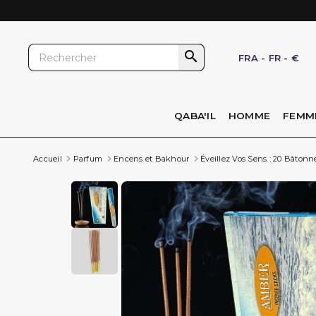

FRA
-
FR
-
€
QABA'IL
HOMME
FEMM
Accueil
Parfum
Encens et Bakhour
Éveillez Vos Sens : 20 Bâton