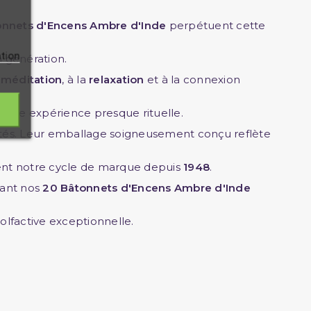
onnets d'Encens Ambre d'Inde
perpétuent cette
ation
n génération.
a
méditation
, à la
relaxation
et à la connexion
 à une expérience presque rituelle.
tés. Leur emballage soigneusement conçu reflète
risent notre cycle de marque depuis
1948
.
sant nos
20 Bâtonnets d'Encens Ambre d'Inde
lfactive exceptionnelle.