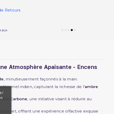
de Retours
eaux
 une Atmosphère Apaisante - Encens
de
, minutieusement façonnés à la main.
tionnel indien, capturant la richesse de l'
ambre
er
en
 Zéro Carbone
, une initiative visant à réduire au
bâtonnet, offrant une expérience olfactive exquise