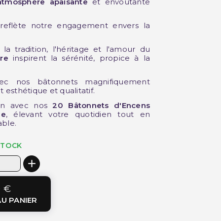
atmosphère apaisante
et envoûtante
eflète notre engagement envers la
a tradition, l'héritage et l'amour du
re
inspirent la sérénité, propice à la
ec nos bâtonnets magnifiquement
esthétique et qualitatif.
ion avec nos
20 Bâtonnets d'Encens
ne
, élevant votre quotidien tout en
ble.
STOCK
0 €
U PANIER