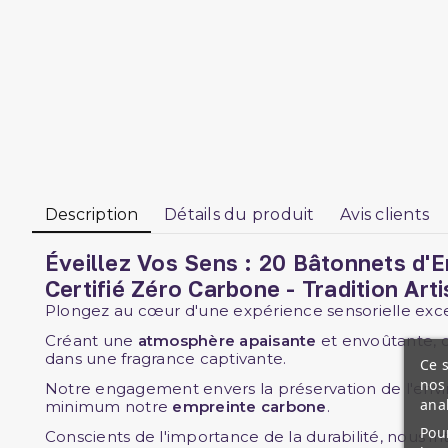
Description
Détails du produit
Avis clients
Éveillez Vos Sens : 20 Bâtonnets d'
Certifié Zéro Carbone - Tradition Ar
Plongez au cœur d'une expérience sensorielle exc
Créant une
atmosphère apaisante
et envoûtante, c
dans une fragrance captivante.
Ce s
nos 
Notre engagement envers la préservation de l'envi
ana
minimum notre
empreinte carbone
.
Pour
Conscients de l'importance de la durabilité, nous i