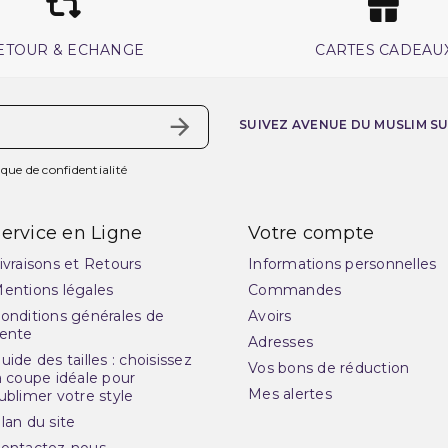
ETOUR & ECHANGE
CARTES CADEAU
SUIVEZ AVENUE DU MUSLIM S
ique de confidentialité
ervice en Ligne
Votre compte
ivraisons et Retours
Informations personnelles
entions légales
Commandes
onditions générales de
Avoirs
ente
Adresses
uide des tailles : choisissez
Vos bons de réduction
a coupe idéale pour
Mes alertes
ublimer votre style
lan du site
ontactez-nous