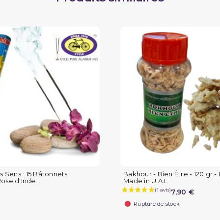
os Sens : 15 Bâtonnets
Bakhour - Bien Être - 120 gr -
ose d'Inde...
Made in U.A.E
7,90 €
Rupture de stock