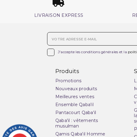
LIVRAISON EXPRESS
R

J'accepte les conditions générales et la
polit
Produits
S
Promotions
L
Nouveaux produits
M
Meilleures ventes
C
v
Ensemble Qaba'il
G
Pantacourt Qaba'il
l
Qaba'il : vêtements
s
musulman
P
Qamis Qaba'il Homme
C