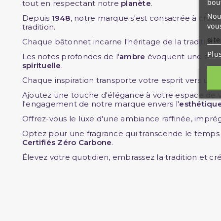
bou
tout en respectant notre
planète
.
Nous
Depuis
1948
, notre marque s'est consacrée à créer
vous
tradition.
site
Chaque bâtonnet incarne l'héritage de la tradition,
Plu
Les notes profondes de l'
ambre
évoquent une sérén
spirituelle
.
Chaque inspiration transporte votre esprit vers un l
Ajoutez une touche d'élégance à votre espace de 
l'engagement de notre marque envers l'
esthétiqu
Offrez-vous le luxe d'une ambiance raffinée, imprégn
Optez pour une fragrance qui transcende le temps
Certifiés Zéro Carbone
.
Élevez votre quotidien, embrassez la tradition et c