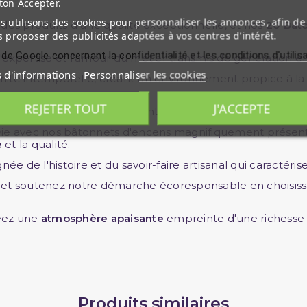
ton Accepter.
 utilisons des cookies pour personnaliser les annonces, afin de
 des produits d'une qualité exceptionnelle, et nos
20 Bât
 proposer des publicités adaptées à vos centres d'intérêt.
 de Google concernant la confidentialité et les conditions d'utilis
 l'expertise et l'amour du métier transmis de génération e
s d'informations
Personnaliser les cookies
ité intemporelle, créant un environnement propice à l
REJETER TOUT
J'ACCEPTE
ieu de calme intérieur, élevant votre routine quotidienne
vie avec nos bâtonnets d'encens magnifiquement présen
e
et la qualité.
ée de l'histoire et du savoir-faire artisanal qui caracté
 et soutenez notre démarche écoresponsable en choisis
réez une
atmosphère apaisante
empreinte d'une richesse o
Produits similaires