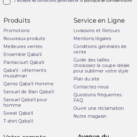

J'accepte les conditions générales et la
politique de confidentialité
Produits
Service en Ligne
Promotions
Livraisons et Retours
Nouveaux produits
Mentions légales
Meilleures ventes
Conditions générales de
vente
Ensemble Qaba'il
Guide des tailles :
Pantacourt Qaba'il
choisissez la coupe idéale
Qaba'il : vêtements
pour sublimer votre style
musulman
Plan du site
Qamis Qaba'il Homme
Contactez-nous
Sarouel de Bain Qaba'il
Questions fréquentes :
Sarouel Qaba'il pour
FAQ
homme
Ouvrir une réclamation
Sweat Qaba'il
Notre magasin
T-shirt Qaba'il
Avenue du