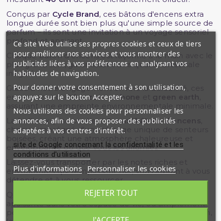
Conçus par
Cycle Brand
, ces bâtons d'encens extra
longue durée sont bien plus qu'une simple source de
parfum – ils sont une invitation à un voyage sensoriel
profond et apaisant.
Ce site Web utilise ses propres cookies et ceux de tiers
pour améliorer nos services et vous montrer des
Chaque bâton d'encens est façonné à la main avec le
publicités liées à vos préférences en analysant vos
plus grand soin, garantissant une qualité artisanale
habitudes de navigation.
inégalée.
Pour donner votre consentement à son utilisation,
Grâce à notre engagement envers la durabilité, ces
appuyez sur le bouton Accepter.
encens sont certifiés
zero carbone
et
green earth
,
assurant une empreinte environnementale minimale.
Nous utilisons des cookies pour personnaliser les
annonces, afin de vous proposer des publicités
La boîte exquise contient
9 maxi bâtons d'encens
,
chacun imprégné d'un mélange unique de senteurs
adaptées à vos centres d'intérêt.
boisées, créant une atmosphère chaleureuse et
site de Google concernant la confidentialité et les
enveloppante où que vous les allumiez.
conditions d'utilisation
Laissez-vous transporter par les notes riches et
Plus d'informations
Personnaliser les cookies
envoûtantes qui remplissent l'air, vous invitant à vous
détendre et à vous ressourcer.
REJETER TOUT
Que ce soit pour méditer, créer une ambiance
apaisante dans votre espace de vie, ou simplement
pour vous offrir un moment de calme et de réflexion,
J'ACCEPTE