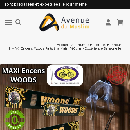
Besoin d'aide ? Retrouvez notre FAQ
Livraison offerte à partir de 89€ d'achat*
Les Commandes passées avant 15h (lun au Vend)
Accueil
Parfum
Encens et Bakhour
9 MAXI Encens Woods Faits à la Main "40 cm"- Expérience Sensorielle Inco