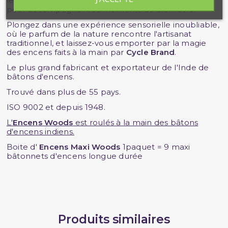
les
9 MAXI Encens Woods
sont le compagnon idéal
pour accompagner vos moments de bien-être.
Plongez dans une expérience sensorielle inoubliable,
où le parfum de la nature rencontre l'artisanat
traditionnel, et laissez-vous emporter par la magie
des encens faits à la main par
Cycle Brand
.
Le plus grand fabricant et exportateur de l'Inde de
bâtons d'encens.
Trouvé dans plus de 55 pays.
ISO 9002 et depuis 1948.
L'
Encens Woods
est roulés à la main des bâtons
d'encens indiens.
Boite d'
Encens Maxi Woods
1paquet = 9 maxi
bâtonnets d'encens longue durée
Produits similaires