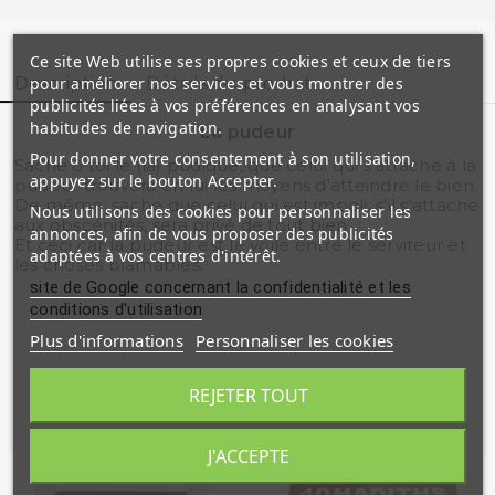
Ce site Web utilise ses propres cookies et ceux de tiers
pour améliorer nos services et vous montrer des
Description
Détails du produit
publicités liées à vos préférences en analysant vos
habitudes de navigation.
La pudeur
Pour donner votre consentement à son utilisation,
Sache ô toi le (la) pudique, que celui qui s'attache à la
appuyez sur le bouton Accepter.
pudeur trouvera en lui les moyens d'atteindre le bien.
De même, sache que celui qui est impoli, s'il s'attache
Nous utilisons des cookies pour personnaliser les
aux obscénités, sera privé de tout bien.
annonces, afin de vous proposer des publicités
Et ceci car la pudeur est le voile entre le serviteur et
adaptées à vos centres d'intérêt.
les choses blâmables.
site de Google concernant la confidentialité et les
conditions d'utilisation
Plus d'informations
Personnaliser les cookies
REJETER TOUT
Produits similaires
J'ACCEPTE