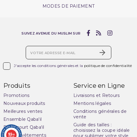
MODES DE PAIEMENT
SUIVEZ AVENUE DU MUSLIM SUR

J'accepte les conditions générales et la
politique de confidentialité
Produits
Service en Ligne
Promotions
Livraisons et Retours
Nouveaux produits
Mentions légales
Meilleures ventes
Conditions générales de
vente
Ensemble Qaba'il
Guide des tailles :
Pantacourt Qaba'il
choisissez la coupe idéale
9.5
Qaba'il : vêtements
/10
pour sublimer votre style
3283 avis