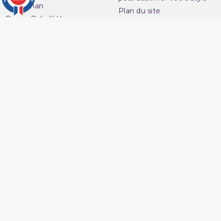
musulman
Plan du site
Qamis Qaba'il Homme
Contactez-nous
Sarouel de Bain Qaba'il
Questions fréquentes :
Sarouel Qaba'il pour
FAQ
homme
Ouvrir une réclamation
Sweat Qaba'il
Notre magasin
T-shirt Qaba'il
Avenue du
Votre compte
Muslim
Informations personnelles
16 Boulevard Charles
Commandes
Nedelec
Avoirs
13001 Marseille
Adresses
France
Vos bons de réduction
06 13 36 50 45
Mes alertes
Marchand approuvé par la Société des Avis Garantis,
cliquez ici
pour vérifier
.