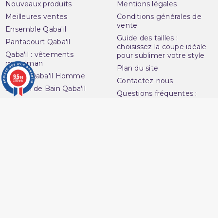
Nouveaux produits
Mentions légales
Meilleures ventes
Conditions générales de
vente
Ensemble Qaba'il
Guide des tailles :
Pantacourt Qaba'il
choisissez la coupe idéale
Qaba'il : vêtements
pour sublimer votre style
musulman
Plan du site
Qamis Qaba'il Homme
9.5
/10
Contactez-nous
3280 avis
Sarouel de Bain Qaba'il
Questions fréquentes :
Sarouel Qaba'il pour
FAQ
homme
Ouvrir une réclamation
Sweat Qaba'il
Notre magasin
T-shirt Qaba'il
Avenue du
Votre compte
Muslim
Informations personnelles
16 Boulevard Charles
Commandes
Nedelec
Avoirs
13001 Marseille
Adresses
France