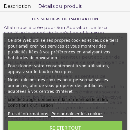
Description
Détails du produit
LES SENTIERS DE L'ADORATION
Allah nous à crée pour Son Adoration, celle-ci
constitue le secret de la création et la raison
essentielle de notre existence sur terre. Allah dit : "Je
Ce site Web utilise ses propres cookies et ceux de tiers
n'ai créé les djinns et les hommes que pour qu'ils
pour améliorer nos services et vous montrer des
M'adorent".
publicités liées à vos préférences en analysant vos
L'adoration est ce que le serviteur peut acquérir de
habitudes de navigation.
plus sublime dans sa vie, afin que ce soit le moyen de
Pour donner votre consentement à son utilisation,
son salut dans l'autre monde.
appuyez sur le bouton Accepter.
Voici donc un voyage à travers les sentiers de
Nous utilisons des cookies pour personnaliser les
l'adoration selon la guidance du meilleur des
annonces, afin de vous proposer des publicités
hommes et des dévots, le Prophète Muhammad. Un
adaptées à vos centres d'intérêt.
parcours clairsemé d'extraits des éminents savants
que se sont Ibn Taymiyya et Ibn Qayyim Al-Jawziyya
site de Google concernant la confidentialité et les
qui nous fera découvrir entre autres l'importance de
conditions d'utilisation
l'adoration en Islam, les moyens de la réaliser, ses
degrés, signes mérites et effets sur l'âme, ainsi que les
Plus d'informations
Personnaliser les cookies
innovations qui y sont relatives .
REJETER TOUT