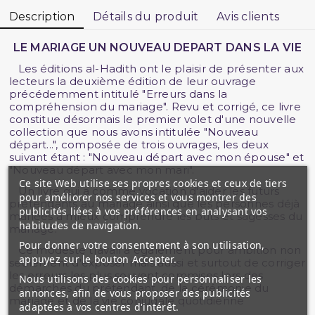
Description
Détails du produit
Avis clients
LE MARIAGE UN NOUVEAU DEPART DANS LA VIE
Les éditions al-Hadith ont le plaisir de présenter aux
lecteurs la deuxième édition de leur ouvrage
précédemment intitulé "Erreurs dans la
compréhension du mariage". Revu et corrigé, ce livre
constitue désormais le premier volet d'une nouvelle
collection que nous avons intitulée "Nouveau
départ...", composée de trois ouvrages, les deux
suivant étant : "Nouveau départ avec mon épouse" et
"Nouveau départ avec mon mari".
Ce site Web utilise ses propres cookies et ceux de tiers
Un livre qui a comme vocation d'aider les futurs
pour améliorer nos services et vous montrer des
prétendants au mariage ainsi que les personnes déjà
publicités liées à vos préférences en analysant vos
mariées à mieux comprendre les buts et sagesses du
habitudes de navigation.
mariage.
Pour donner votre consentement à son utilisation,
Ce modeste travail a également pour ambition non
appuyez sur le bouton Accepter.
seulement d'exposer mais aussi et surtout de corriger
les erreurs les plus souvent commises lors des
Nous utilisons des cookies pour personnaliser les
démarches du prétendant, de la cérémonie du
annonces, afin de vous proposer des publicités
mariage et de la vie conjugale quotidienne
adaptées à vos centres d'intérêt.