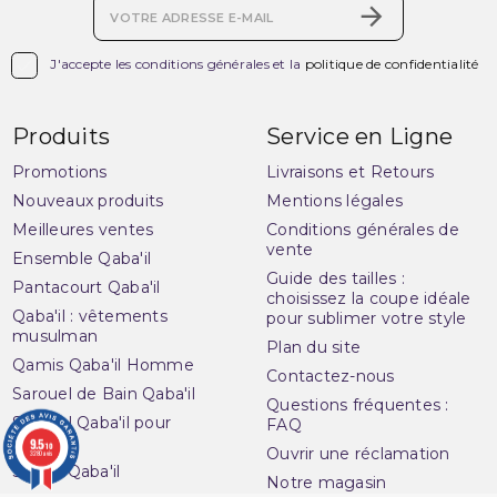

J'accepte les conditions générales et la
politique de confidentialité
Produits
Service en Ligne
Promotions
Livraisons et Retours
Nouveaux produits
Mentions légales
Meilleures ventes
Conditions générales de
vente
Ensemble Qaba'il
Guide des tailles :
Pantacourt Qaba'il
choisissez la coupe idéale
Qaba'il : vêtements
pour sublimer votre style
musulman
Plan du site
Qamis Qaba'il Homme
Contactez-nous
Sarouel de Bain Qaba'il
Questions fréquentes :
Sarouel Qaba'il pour
FAQ
homme
9.5
/10
Ouvrir une réclamation
3280 avis
Sweat Qaba'il
Notre magasin