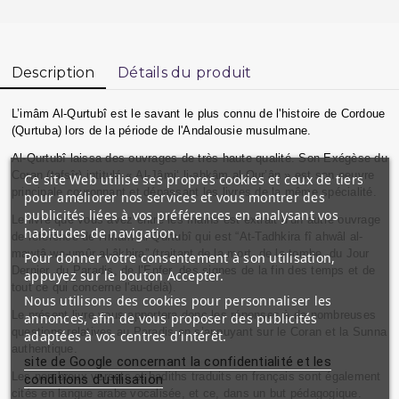
Description
Détails du produit
L’imâm Al-Qurtubî est le savant le plus connu de l'histoire de Cordoue
(Qurtuba) lors de la période de l'Andalousie musulmane.
Al-Qurtubî laissa des ouvrages de très haute qualité. Son Exégèse du
Coran (tafsîr) intitulé « Al-Jâmi‘ li-ahkâm al-Qur’ân » est son oeuvre
Ce site Web utilise ses propres cookies et ceux de tiers
principale couronnant et dépassant les livres de la même spécialité.
pour améliorer nos services et vous montrer des
publicités liées à vos préférences en analysant vos
Le livre que vous avez entre les mains est extrait d’un autre ouvrage
habitudes de navigation.
de référence de l’imâm Al-Qurtubî qui est “At-Tadhkira fî ahwâl al-
mawtâ wa-umûr al-âkhira” (traitant de la mort, de la tombe, du Jour
Pour donner votre consentement à son utilisation,
Dernier, du Paradis, de l’Enfer, des signes de la fin des temps et de
appuyez sur le bouton Accepter.
tout ce qui concerne l'au-delà).
Nous utilisons des cookies pour personnaliser les
Le présent livre vous apportera donc les réponses à de nombreuses
annonces, afin de vous proposer des publicités
questions relatives au Paradis en s’appuyant sur le Coran et la Sunna
adaptées à vos centres d'intérêt.
authentique.
site de Google concernant la confidentialité et les
Les nombreux versets et hadiths traduits en français sont également
conditions d'utilisation
cités en langue arabe vocalisée, et ce, dans un but pédagogique.