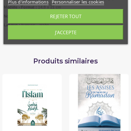
Plus d'informations
Personnaliser les cookies
Modèle - Format :
14,8 x 21 cm
REJETER TOUT
Nombre de pages :
128
Langue :
français - arabe
J'ACCEPTE
Produits similaires