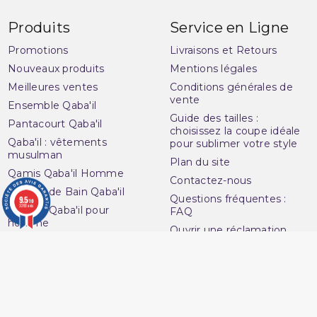
Produits
Service en Ligne
Promotions
Livraisons et Retours
Nouveaux produits
Mentions légales
Meilleures ventes
Conditions générales de
vente
Ensemble Qaba'il
Guide des tailles :
Pantacourt Qaba'il
choisissez la coupe idéale
Qaba'il : vêtements
pour sublimer votre style
musulman
Plan du site
Qamis Qaba'il Homme
Contactez-nous
Sarouel de Bain Qaba'il
Questions fréquentes :
9.5
/10
3283 avis
Sarouel Qaba'il pour
FAQ
homme
Ouvrir une réclamation
Sweat Qaba'il
Notre magasin
T-shirt Qaba'il
Avenue du
Votre compte
Muslim