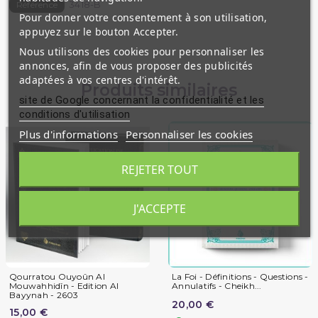
3418-B
Référence
Pour donner votre consentement à son utilisation,
appuyez sur le bouton Accepter.
Nous utilisons des cookies pour personnaliser les
annonces, afin de vous proposer des publicités
adaptées à vos centres d'intérêt.
Produits similaires
site de Google concernant la confidentialité et les
conditions d'utilisation
Plus d'informations
Personnaliser les cookies
REJETER TOUT
J'ACCEPTE
Qourratou Ouyoûn Al
La Foi - Définitions - Questions -
Mouwahhidîn - Edition Al
Annulatifs - Cheikh...
Bayynah - 2603
20,00 €
15,00 €