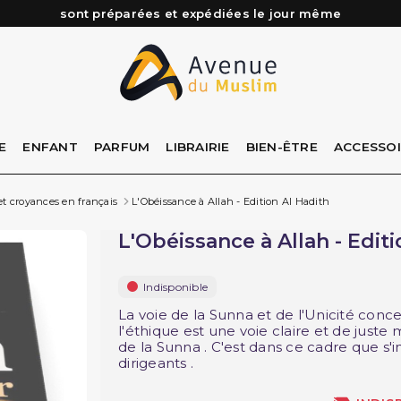
Besoin d'aide ? Retrouvez notre FAQ
Livraison offerte à partir de 89€ d'achat*
Les Commandes passées avant 15h (lun au Vend)
E
ENFANT
PARFUM
LIBRAIRIE
BIEN-ÊTRE
ACCESSO
et croyances en français
L'Obéissance à Allah - Edition Al Hadith
L'Obéissance à Allah - Edit
Indisponible
La voie de la Sunna et de l'Unicité conc
l'éthique est une voie claire et de juste 
de la Sunna . C'est dans ce cadre que s'in
dirigeants .