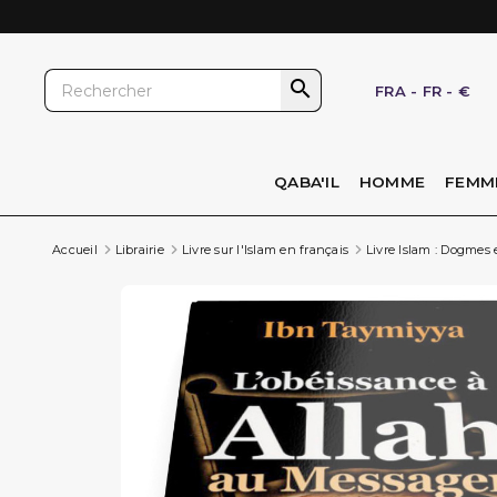

FRA
-
FR
-
€
QABA'IL
HOMME
FEMM
Accueil
Librairie
Livre sur l'Islam en français
Livre Islam : Dogmes 