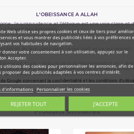
L'OBEISSANCE A ALLAH
me , la jurisprudence et l'éthique est une voie claire et d
e à l'égard des dirigeants .
ite Web utilise ses propres cookies et ceux de tiers pour amélior
services et vous montrer des publicités liées à vos préférences 
lysant vos habitudes de navigation.
couter et de leur obéir dans ce qui plaît et ce qui déplaît 
 donner votre consentement à son utilisation, appuyez sur le
e .
ton Accepter.
'obéissance à une créature dans la désobéissance au Créateu
 utilisons des cookies pour personnaliser les annonces, afin de
e santé en leur faveur. Ils ne permettent ni désobéissance
 proposer des publicités adaptées à vos centres d'intérêt.
t que ces actes font partie des innovations .
 de Google concernant la confidentialité et les conditions d'utilis
s d'informations
Personnaliser les cookies
REJETER TOUT
J'ACCEPTE
Produits similaires