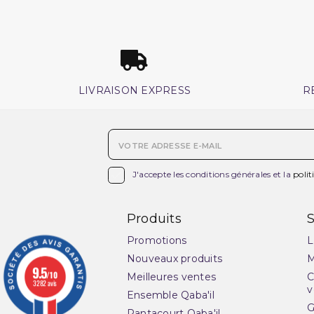
LIVRAISON EXPRESS
R

J'accepte les conditions générales et la
polit
Produits
S
Promotions
L
Nouveaux produits
M
9.5
/10
Meilleures ventes
C
3282 avis
v
Ensemble Qaba'il
G
Pantacourt Qaba'il