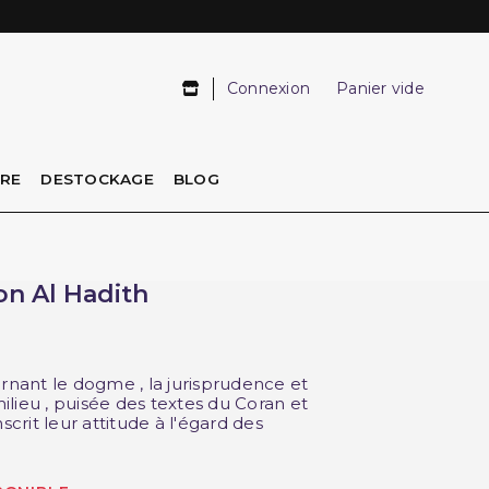
Connexion
Panier vide
IRE
DESTOCKAGE
BLOG
ion Al Hadith
ernant le dogme , la jurisprudence et
milieu , puisée des textes du Coran et
scrit leur attitude à l'égard des