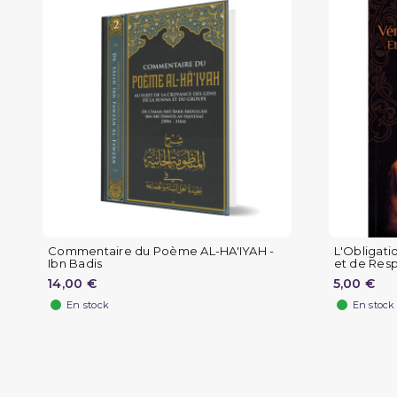
Commentaire du Poème AL-HA'IYAH -
L'Obligatio
Ibn Badis
et de Resp
14,00 €
5,00 €
En stock
En stock