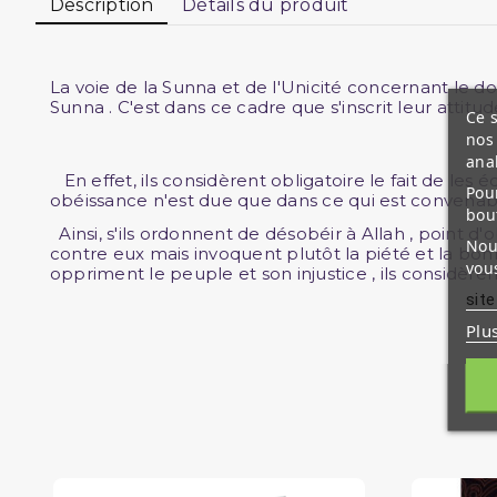
Description
Détails du produit
La voie de la Sunna et de l'Unicité concernant le dog
Sunna . C'est dans ce cadre que s'inscrit leur attitud
Ce s
nos 
ana
En effet, ils considèrent obligatoire le fait de les é
Pour
obéissance n'est due que dans ce qui est convenabl
bou
Ainsi, s'ils ordonnent de désobéir à Allah , point d
Nous
contre eux mais invoquent plutôt la piété et la bonn
vous
oppriment le peuple et son injustice , ils considèren
site
Plu