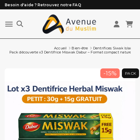
Besoin d'aide ? Retrouvez notre FAQ
Livraison offerte à partir de 89€ d'achat*
Les Commandes passées avant 15h (lun au Vend)
sont préparées et expédiées le jour même
Accueil
Bien-être
Dentrifices Siwak Islam
Pack découverte x3 Dentifrice Miswak Dabur – Format compact naturel - 30 g
-15%
PACK