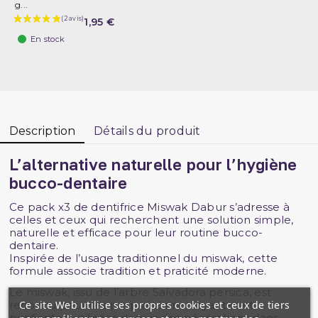
g...
1,95 €
En stock
Description
Détails du produit
L’alternative naturelle pour l’hygiène
bucco-dentaire
Ce pack x3 de dentifrice Miswak Dabur s’adresse à
celles et ceux qui recherchent une solution simple,
naturelle et efficace pour leur routine bucco-
dentaire.
Inspirée de l’usage traditionnel du miswak, cette
formule associe tradition et praticité moderne.
Le miswak, issu de l’arbre Salvadora persica, est
Ce site Web utilise ses propres cookies et ceux de tiers
reconnu pour ses propriétés nettoyantes et
purifiantes, utilisées depuis des générations dans