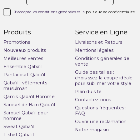

J'accepte les conditions générales et la
politique de confidentialité
Produits
Service en Ligne
Promotions
Livraisons et Retours
Nouveaux produits
Mentions légales
Meilleures ventes
Conditions générales de
vente
Ensemble Qaba'il
Guide des tailles :
Pantacourt Qaba'il
choisissez la coupe idéale
Qaba'il : vêtements
pour sublimer votre style
musulman
Plan du site
Qamis Qaba'il Homme
Contactez-nous
Sarouel de Bain Qaba'il
Questions fréquentes :
Sarouel Qaba'il pour
FAQ
homme
Ouvrir une réclamation
Sweat Qaba'il
Notre magasin
T-shirt Qaba'il