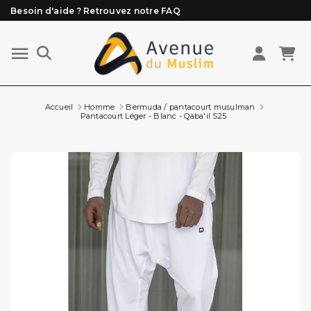
Besoin d'aide ? Retrouvez notre FAQ
Livraison offerte à partir de 89€ d'achat*
Les Commandes passées avant 15h (lun au Vend)
sont préparées et expédiées le jour même
Accueil
Homme
Bermuda / pantacourt musulman
Pantacourt Léger - Blanc - Qaba'il S25