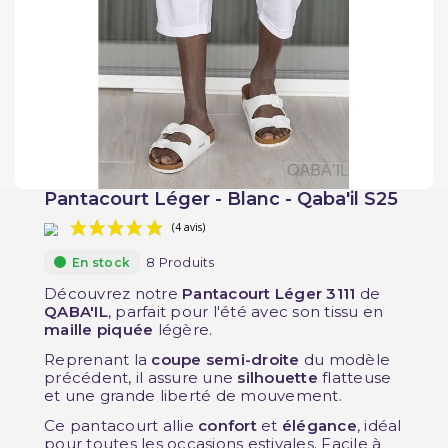
Pantacourt Léger - Blanc - Qaba'il S25
8 Produits
En stock
Découvrez notre
Pantacourt Léger 3111
de
QABA'IL
, parfait pour l'été avec son tissu en
maille piquée
légère.
(4 avis)
Reprenant la
coupe semi-droite
du modèle
précédent, il assure une
silhouette
flatteuse
et une grande liberté de mouvement.
Ce pantacourt allie
confort
et
élégance
, idéal
pour toutes les occasions estivales. Facile à