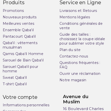
Produits
Service en Ligne
Promotions
Livraisons et Retours
Nouveaux produits
Mentions légales
Meilleures ventes
Conditions générales de
vente
Ensemble Qaba'il
Guide des tailles :
Pantacourt Qaba'il
choisissez la coupe idéale
Qaba'il : vêtements
pour sublimer votre style
musulman
Plan du site
Qamis Qaba'il Homme
Contactez-nous
Sarouel de Bain Qaba'il
Questions fréquentes :
Sarouel Qaba'il pour
FAQ
homme
Ouvrir une réclamation
Sweat Qaba'il
Notre magasin
T-shirt Qaba'il
Avenue du
Votre compte
Muslim
Informations personnelles
16 Boulevard Charles