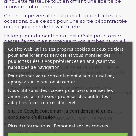
silhouette flatteuse tout en offrant une liberté de
mouvement optimale.
Cette coupe versatile est parfaite pour toutes les
occasions, que ce soit pour une sortie décontractée
ou une journée de travail en été.
La longueur du pantacourt est idéale pour laisser
passer l'air tout en protégeant vos jambes du soleil.
Ce site Web utilise ses propres cookies et ceux de tiers
Qualité et Durabilité Signée QABA'IL
pour améliorer nos services et vous montrer des
publicités liées à vos préférences en analysant vos
La marque
QABA'IL
est reconnue pour son
habitudes de navigation.
engagement envers la qualité et la durabilité. Le
Pantacourt Léger 3111
ne fait pas exception à cette
Pour donner votre consentement à son utilisation,
règle.
appuyez sur le bouton Accepter.
Chaque détail est soigneusement pensé pour
Nous utilisons des cookies pour personnaliser les
garantir un vêtement qui résiste à l'épreuve du temps
annonces, afin de vous proposer des publicités
tout en conservant son aspect et son confort
adaptées à vos centres d'intérêt.
d'origine.
site de Google concernant la confidentialité et les
Le tissu en maille piquée est non seulement léger
conditions d'utilisation
mais également résistant, assurant une tenue
impeccable au fil des lavages et des usages.
Plus d'informations
Personnaliser les cookies
Facilité d'Entretien