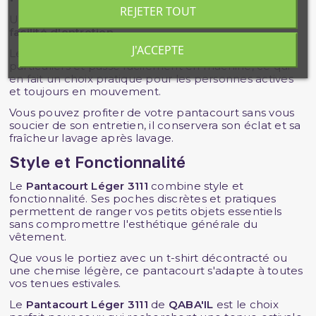
REJETER TOUT
Un autre avantage majeur de ce pantacourt est sa
facilité d'entretien
.
J'ACCEPTE
Le tissu en maille piquée ne nécessite pas de soins
particuliers et passe facilement en machine, ce qui
en fait un choix pratique pour les personnes actives
et toujours en mouvement.
Vous pouvez profiter de votre pantacourt sans vous
soucier de son entretien, il conservera son éclat et sa
fraîcheur lavage après lavage.
Style et Fonctionnalité
Le
Pantacourt Léger 3111
combine style et
fonctionnalité. Ses poches discrètes et pratiques
permettent de ranger vos petits objets essentiels
sans compromettre l'esthétique générale du
vêtement.
Que vous le portiez avec un t-shirt décontracté ou
une chemise légère, ce pantacourt s'adapte à toutes
vos tenues estivales.
Le
Pantacourt Léger 3111
de
QABA'IL
est le choix