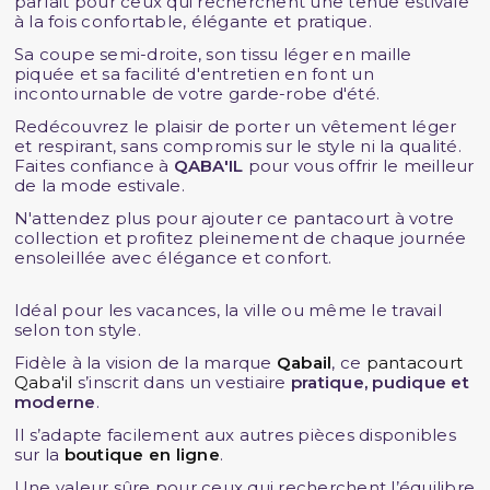
parfait pour ceux qui recherchent une tenue estivale
à la fois confortable, élégante et pratique.
Sa coupe semi-droite, son tissu léger en maille
piquée et sa facilité d'entretien en font un
incontournable de votre garde-robe d'été.
Redécouvrez le plaisir de porter un vêtement léger
et respirant, sans compromis sur le style ni la qualité.
Faites confiance à
QABA'IL
pour vous offrir le meilleur
de la mode estivale.
N'attendez plus pour ajouter ce pantacourt à votre
collection et profitez pleinement de chaque journée
ensoleillée avec élégance et confort.
Idéal pour les vacances, la ville ou même le travail
selon ton style.
Fidèle à la vision de la marque
Qabail
, ce
pantacourt
Qaba'il
s’inscrit dans un vestiaire
pratique, pudique et
moderne
.
Il s’adapte facilement aux autres pièces disponibles
sur la
boutique en ligne
.
Une valeur sûre pour ceux qui recherchent l’équilibre