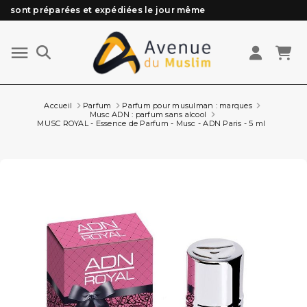
sont préparées et expédiées le jour même
Besoin d'aide ? Retrouvez notre FAQ
Livraison offerte à partir de 89€ d'achat*
Les Commandes passées avant 15h (lun au Vend)
Accueil
Parfum
Parfum pour musulman : marques
Musc ADN : parfum sans alcool
MUSC ROYAL - Essence de Parfum - Musc - ADN Paris - 5 ml