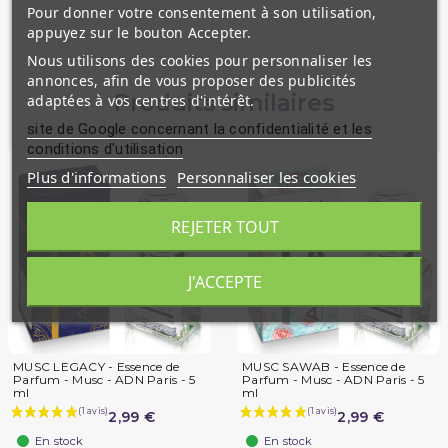
Pour donner votre consentement à son utilisation,
appuyez sur le bouton Accepter.
Nous utilisons des cookies pour personnaliser les
annonces, afin de vous proposer des publicités
Produits similaires
adaptées à vos centres d'intérêt.
site de Google concernant la confidentialité et les
conditions d'utilisation
Plus d'informations
Personnaliser les cookies
REJETER TOUT
J'ACCEPTE
MUSC LEGACY - Essence de
MUSC SAWAB - Essence de
Parfum - Musc - ADN Paris - 5
Parfum - Musc - ADN Paris - 5
ml
ml
2,99 €
2,99 €
En stock
En stock