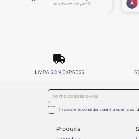
LIVRAISON EXPRESS
R

J'accepte les conditions générales et la
polit
Produits
S
Promotions
L