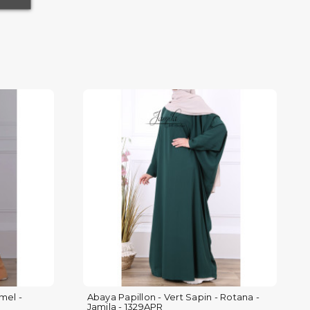
mel -
Abaya Papillon - Vert Sapin - Rotana -
Jamila - 1329APR