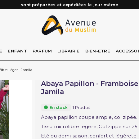
Besoin d'aide ? Retrouvez notre FAQ
Livraison offerte à partir de 89€ d'achat*
Les Commandes passées avant 15h (lun au Vend)
E
ENFANT
PARFUM
LIBRAIRIE
BIEN-ÊTRE
ACCESSO
ibre Léger - Jamila
Abaya Papillon - Framboise 
Jamila
1 Produit
En stock
Abaya papillon coupe ample, col zipée.
Tissu microfibre légère, Col zippé sur 25 c
Eté ou demi-saison, confort et légèreté