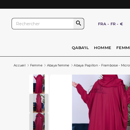

FRA
-
FR
-
€
QABA'IL
HOMME
FEMM
Accueil
Femme
Abaya femme
Abaya Papillon - Framboise - Microf