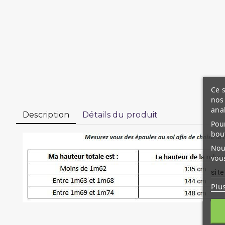
Ce s
nos 
ana
Description
Détails du produit
Pour
bou
Nous
vous
site
Plu