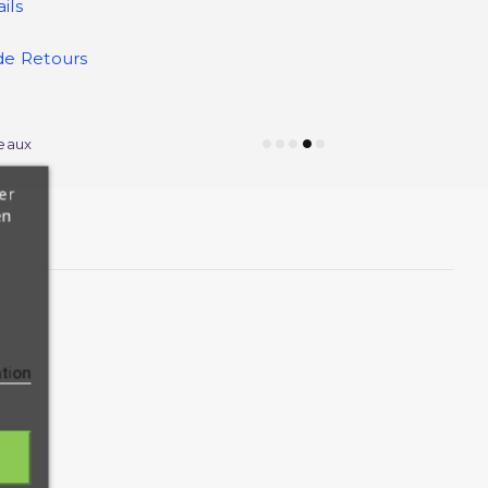
ils
de Retours
eaux
er
en
ation